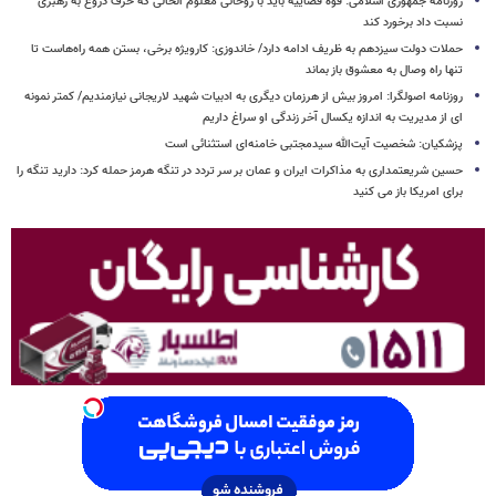
روزنامه جمهوری اسلامی: قوه قضاییه باید با روحانی معلوم الحالی که حرف دروغ به رهبری
نسبت داد برخورد کند
حملات دولت سیزدهم به ظریف ادامه دارد/ خاندوزی: کارویژه برخی، بستن همه راه‌هاست تا
تنها راه وصال به معشوق باز بماند
روزنامه اصولگرا: امروز بیش از هرزمان دیگری به ادبیات شهید لاریجانی نیازمندیم/ کمتر نمونه
ای از مدیریت به اندازه یکسال آخر زندگی او سراغ داریم
پزشکیان: شخصیت آیت‌الله سیدمجتبی خامنه‌ای استثنائی است
حسین شریعتمداری به مذاکرات ایران و عمان بر سر تردد در تنگه هرمز حمله کرد: دارید تنگه را
برای امریکا باز می کنید