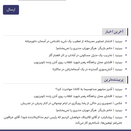
ارسال
آخرین اخبار
ببینید | انتشار تصاویر محرمانه از تعقیب یک شیء ناشناس در آسمان خاورمیانه
ببینید | خانم بازیگر: هرگز مهران مدیری را نمی‌بخشم!
ببینید | تخریب یک منزل مسکونی در آبادان بر اثر انفجار گاز
ببینید | افشای محل پناهگاه‌ رهبر شهید انقلاب روی آنتن زنده تلویزیون
ببینید | ​​​​​​​آتش‌سوزی گسترده در یک آسمانخراش در جاکارتا
پربیننده‌ترین
ببینید | آشپز مشهور صداوسیما به کانادا مهاجرت کرد؟
ببینید | افشای محل پناهگاه‌ رهبر شهید انقلاب روی آنتن زنده تلویزیون
عکس | تصویری زیر خاکی از رضا رویگری در ایام نوجوانی در کنار پدرش در تجریش
ببینید | خانم بازیگر: هرگز مهران مدیری را نمی‌بخشم!
ببینید | پزشکیان: از آقای قالیباف خواهش کردیم که رئیس تیم مذاکره‌کننده شود/ آقای عراقچی
علیرغم توهین‌ها، شبانه‌روز کار می‌کند