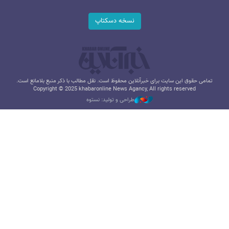
نسخه دسکتاپ
تمامی حقوق این سایت برای خبرآنلاین محفوظ است. نقل مطالب با ذکر منبع بلامانع است.
Copyright © 2025 khabaronline News Agancy, All rights reserved
طراحی و تولید: نستوه