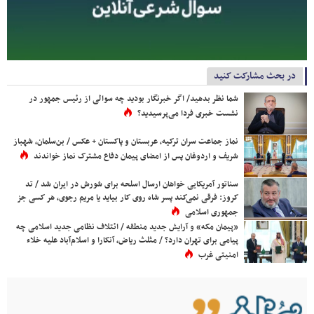
در بحث مشارکت کنید
شما نظر بدهید/ اگر خبرنگار بودید چه سوالی از رئیس جمهور در
نشست خبری فردا می‌پرسیدید؟
نماز جماعت سران ترکیه، عربستان و پاکستان + عکس / بن‌سلمان، شهباز
شریف و اردوغان پس از امضای پیمان دفاع مشترک نماز خواندند
سناتور آمریکایی خواهان ارسال اسلحه برای شورش در ایران شد / تد
کروز: فرقی نمی‌کند پسر شاه روی کار بیاید یا مریم رجوی، هر کسی جز
جمهوری اسلامی
«پیمان مکه» و آرایش جدید منطقه / ائتلاف نظامی جدید اسلامی چه
پیامی برای تهران دارد؟ / مثلث ریاض، آنکارا و اسلام‌آباد علیه خلاء
امنیتی غرب