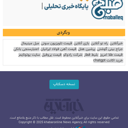
وبگردی
خبرآنلاین
راه نو آنلاین
بازی آنلاین
قیمت تلویزیون سونی
مبل مینیمال
جراح بینی گوشتی
پرشین هتل
قیمت آهن فولاد ایرانیان
اعتبارسنجی بانکی
قیمت طلا امروز
بلیط قطار
شرکت رادوکو
قیمت پروفیل
سایت یوتوتایمز
خرید اکانت chatgpt
نسخه دسکتاپ
تمامی حقوق این سایت برای خبرآنلاین محفوظ است. نقل مطالب با ذکر منبع بلامانع است.
Copyright © 2025 khabaronline News Agancy, All rights reserved