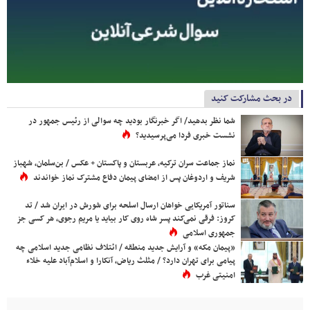
در بحث مشارکت کنید
شما نظر بدهید/ اگر خبرنگار بودید چه سوالی از رئیس جمهور در
نشست خبری فردا می‌پرسیدید؟
نماز جماعت سران ترکیه، عربستان و پاکستان + عکس / بن‌سلمان، شهباز
شریف و اردوغان پس از امضای پیمان دفاع مشترک نماز خواندند
سناتور آمریکایی خواهان ارسال اسلحه برای شورش در ایران شد / تد
کروز: فرقی نمی‌کند پسر شاه روی کار بیاید یا مریم رجوی، هر کسی جز
جمهوری اسلامی
«پیمان مکه» و آرایش جدید منطقه / ائتلاف نظامی جدید اسلامی چه
پیامی برای تهران دارد؟ / مثلث ریاض، آنکارا و اسلام‌آباد علیه خلاء
امنیتی غرب