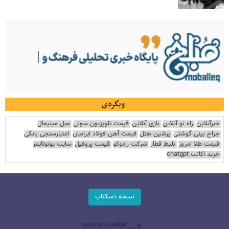
وبگردی
خبرآنلاین
راه نو آنلاین
بازی آنلاین
قیمت تلویزیون سونی
مبل مینیمال
جراح بینی گوشتی
پرشین هتل
قیمت آهن فولاد ایرانیان
اعتبارسنجی بانکی
قیمت طلا امروز
بلیط قطار
شرکت رادوکو
قیمت پروفیل
سایت یوتوتایمز
خرید اکانت chatgpt
نسخه دسکتاپ