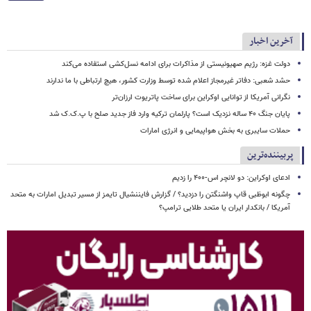
آخرین اخبار
دولت غزه: رژیم صهیونیستی از مذاکرات برای ادامه نسل‌کشی استفاده می‌کند
حشد شعبی: دفاتر غیرمجاز اعلام شده توسط وزارت کشور، هیچ ارتباطی با ما ندارند
نگرانی آمریکا از توانایی اوکراین برای ساخت پاتریوت ارزان‌تر
پایان جنگ ۴۰ ساله نزدیک است؟ پارلمان ترکیه وارد فاز جدید صلح با پ.ک.ک شد
حملات سایبری به بخش هواپیمایی و انرژی امارات
پربیننده‌ترین
ادعای اوکراین: دو لانچر اس-۴۰۰ را زدیم
چگونه ابوظبی قاپ واشنگتن را دزدید؟ / گزارش فایننشیال تایمز از مسیر تبدیل امارات به متحد
آمریکا / بانکدار ایران یا متحد طلایی ترامپ؟