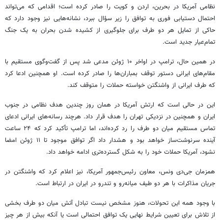
نظامی آمریکا در بحرین، اردن و کویت را صادر کرده است؛ اقدامی که می‌تواند
احتمال دستیابی فوری به توافق را زیر سؤال ببرد، نشانه‌هایی نیز وجود دارد که
حاکی از تمایل هر دو طرف برای جلوگیری از کشیده شدن بحران به یک جنگ
تمام‌عیار جدید است.
در همین حال، ترامپ در اواخر ۱۰ ژوئن مدعی شد پس از گفت‌وگوی مستقیم با
مقام‌های ایرانی دستور توقف بمباران‌ها را صادر کرده است. او همچنین ادعا کرد
که طرف ایرانی از واشنگتن خواسته حملات را متوقف کند.
این در حالی است که ارتش آمریکا در همان روز چندین هدف نظامی در جنوب
ایران و همچنین در نزدیکی تهران را هدف قرار داد. هرچند رسانه‌های ایرانی ادعای
تماس مستقیم میان دو طرف را رد کرده‌اند، اما ترامپ تأکید کرد که ۲۴ ساعت
آینده سرنوشت‌ساز خواهد بود و هشدار داد اگر توافق موجود تا ۱۱ ژوئن امضا
نشود، آمریکا حملات خود را به شکل گسترده‌تری ادامه خواهد داد.
همزمان جی‌دی ونس، معاون رئیس‌جمهور آمریکا، نیز اعلام کرد که واشنگتن در
جریان مذاکرات با هر دو طیف میانه‌رو و تندرو در ایران در ارتباط است.
با وجود همه این تحولات، هنوز مشخص نیست تبادل آتش میان دو طرف بخشی
از تلاش برای تعیین شرایط نهایی یک توافق احتمالی است یا آنکه بیش از هر چیز