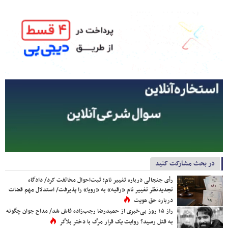
در بحث مشارکت کنید
رأی جنجالی درباره تغییر نام؛ ثبت‌احوال مخالفت کرد/ دادگاه
تجدیدنظر تغییر نام «رقیه» به «رویا» را پذیرفت/ استدلال مهم قضات
درباره حق هویت
راز ۱۵ روز بی‌خبری از حمیدرضا رجب‌زاده فاش شد/ مداح جوان چگونه
به قتل رسید؟ روایت یک قرار مرگ با دختر بلاگر