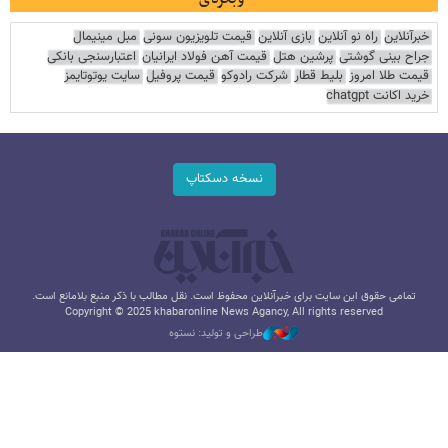
خبرآنلاین
راه نو آنلاین
بازی آنلاین
قیمت تلویزیون سونی
مبل مینیمال
جراح بینی گوشتی
پرشین هتل
قیمت آهن فولاد ایرانیان
اعتبارسنجی بانکی
قیمت طلا امروز
بلیط قطار
شرکت رادوکو
قیمت پروفیل
سایت یوتوتایمز
خرید اکانت chatgpt
نسخه دسکتاپ
تمامی حقوق این سایت برای خبرآنلاین محفوظ است. نقل مطالب با ذکر منبع بلامانع است.
Copyright © 2025 khabaronline News Agancy, All rights reserved
طراحی و تولید: نستوه