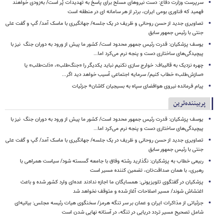
سرپرست وزارت دفاع: دست نیروهای مسلح برای پاسخ به تهدیدات پُر است/ به‌زودی خواهند
فهمید که فناوری بومی ایران، برتر از هر سامانه ای در منطقه است
تصاویری جدید از حسن روحانی و ظریف در یک جلسه/ جهانگیری با ماسک آمد/ گپ و گفت علی
جنتی با رئیس جمهور سابق
یوسف پزشکیان: قدرت رئیس‌ جمهور محدود است/ کشور ما پیش از ورود به دوران جنگ نیز با
پیچیدگی‌های ساختاری دست و پنجه نرم می‌کرد اما...
چهره نزدیک به قالیباف: خوارج سازی نکنیم نباید یکدیگر را «جنگ‌طلب»، «ذلت‌طلب» یا
«سازش‌طلب» خطاب کنیم/ سرمایه اجتماعی آسیب خواهد دید اگر...
پیام فرمانده نیروی هوافضای سپاه به بسیجیان کاشان+ جزئیات
پربیننده‌ترین
یوسف پزشکیان: قدرت رئیس‌ جمهور محدود است/ کشور ما پیش از ورود به دوران جنگ نیز با
پیچیدگی‌های ساختاری دست و پنجه نرم می‌کرد اما...
تصاویری جدید از حسن روحانی و ظریف در یک جلسه/ جهانگیری با ماسک آمد/ گپ و گفت علی
جنتی با رئیس جمهور سابق
ربیعی خطاب به پزشکیان: نگذارید رشته وفاق با جامعه گسسته شود/ سیاست همراهی با
رهبری، با همان صداقت‌تان، تضمین کننده مسیر است
پزشکیان در گفتگوی تلویزیونی: همسایگان ما اجازه ندادند عده‌ای وارد کشور شده و باعث
اغتشاش شوند/ مسیر اصلاحات آغاز شده و متوقف نخواهد شد
جزئیاتی از مذاکرات ایران و عمان بر سر تنگه هرمز/ سخنگوی هیات رئیسه مجلس: بیانیه‌ای
شامل تصحیح مسیر تردد دریایی در تنگه، در آستانه نهایی شدن است