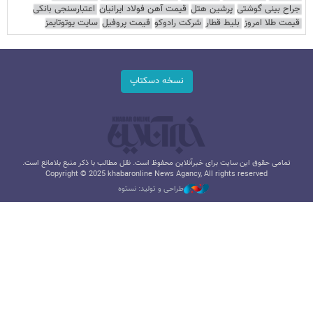
جراح بینی گوشتی
پرشین هتل
قیمت آهن فولاد ایرانیان
اعتبارسنجی بانکی
قیمت طلا امروز
بلیط قطار
شرکت رادوکو
قیمت پروفیل
سایت یوتوتایمز
نسخه دسکتاپ
تمامی حقوق این سایت برای خبرآنلاین محفوظ است. نقل مطالب با ذکر منبع بلامانع است.
Copyright © 2025 khabaronline News Agancy, All rights reserved
طراحی و تولید: نستوه