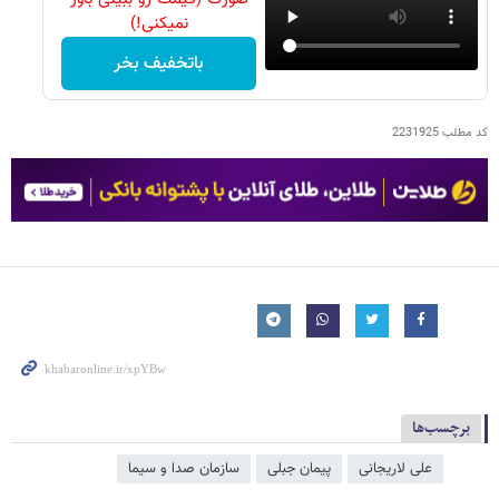
نمیکنی!)
باتخفیف بخر
کد مطلب
2231925
برچسب‌ها
علی لاریجانی
پیمان جبلی
سازمان صدا و سیما