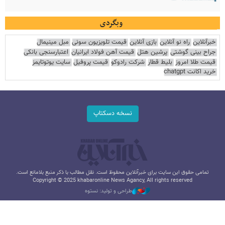
وبگردی
خبرآنلاین
راه نو آنلاین
بازی آنلاین
قیمت تلویزیون سونی
مبل مینیمال
جراح بینی گوشتی
پرشین هتل
قیمت آهن فولاد ایرانیان
اعتبارسنجی بانکی
قیمت طلا امروز
بلیط قطار
شرکت رادوکو
قیمت پروفیل
سایت یوتوتایمز
خرید اکانت chatgpt
نسخه دسکتاپ
تمامی حقوق این سایت برای خبرآنلاین محفوظ است. نقل مطالب با ذکر منبع بلامانع است.
Copyright © 2025 khabaronline News Agancy, All rights reserved
طراحی و تولید: نستوه