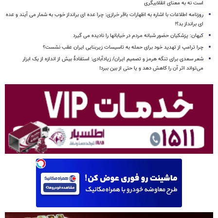
است نه به معنای انقلابیگری
روزنامه اطلاعات با اشاره به اظهارات باقر خرازی: چرا عده ای برانداز خوب به شمار می آیند و عده
ای برانداز بد؟!
کیهان: پزشکیان حضور شبانه مردم در خیابانها را نادیده می گیرد
چرا ترامپ از تهدید خود برای حمله به تاسیسات زیربنایی ایران عقب نشست؟
شعر سعدی برای تنگه هرمز و تصمیم ایران/ زیادآبادی: استفادهٔ بیش از اندازه از یک ابزار
می‌تواند اثر آن را کاهش دهد و یا حتی از بین ببرد!