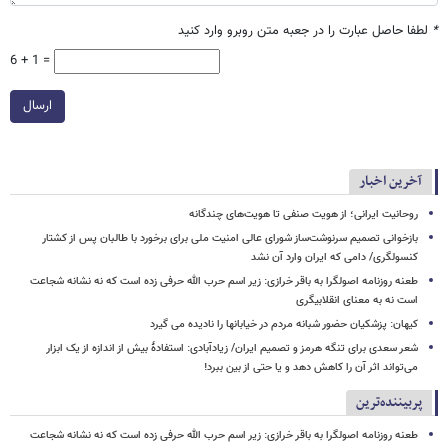
*
لطفا حاصل عبارت را در جعبه متن روبرو وارد کنید
6 + 1 =
ارسال
آخرین اخبار
روحانیت ایرانی؛ از هویت صنفی تا هویت‌های چندگانه
بازخوانی تصمیم سرنوشت‌ساز شورای عالی امنیت ملی برای برخورد با طالبان پس از کشتار
کنسولگری/ دامی که ایران وارد آن نشد
طعنه روزنامه اصولگرا به باقر خرازی: زیر اسم حرب الله حرفی زده است که نه نشانه شجاعت
است نه به معنای انقلابیگری
کیهان: پزشکیان حضور شبانه مردم در خیابانها را نادیده می گیرد
شعر سعدی برای تنگه هرمز و تصمیم ایران/ زیادآبادی: استفادهٔ بیش از اندازه از یک ابزار
می‌تواند اثر آن را کاهش دهد و یا حتی از بین ببرد!
پربیننده‌ترین
طعنه روزنامه اصولگرا به باقر خرازی: زیر اسم حرب الله حرفی زده است که نه نشانه شجاعت