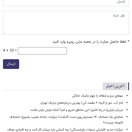
*
لطفا حاصل عبارت را در جعبه متن روبرو وارد کنید
4 + 10 =
ارسال
آخرین اخبار
موهای نرم و شفاف با چهار ماسک خانگی
کنار آب، دور از گرما؛ ۶ مقصد آبی/ بهترین دریاچه‌های نزدیک تهران
جریان بارش‌زا در راه کشور/ این مناطق امروز و فردا آماده بارش باران باشند
تماشای یک تصادف، ۱۴ مصدوم روی دست گذاشت/ جزئیات حادثه عجیب یاسوج/ «تصادف
ثانویه» چیست؟
جزئیات جدید افزایش سنوات بازنشستگی/ چه کسانی باید بیشتر کار کنند و چه افرادی معاف