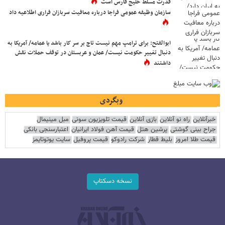
قدرت مسلط خلیج فارس است
سازمان وظیفه عمومی فراجا درباره معافیت سربازان فراری اطلاعیه داد
ابوالفتح: برای ترامپ مهم نیست تاج بر سر کار باشد یا عمامه/ آمریکا به
دنبال تغییر حکومت نیست/ عمان و عربستان در توقف حملات نقش
داشتند
وبگردی
خبرآنلاین
راه نو آنلاین
بازی آنلاین
قیمت تلویزیون سونی
مبل مینیمال
جراح بینی گوشتی
پرشین هتل
قیمت آهن فولاد ایرانیان
اعتبارسنجی بانکی
قیمت طلا امروز
بلیط قطار
شرکت رادوکو
قیمت پروفیل
سایت یوتوتایمز
نسخه دسکتاپ