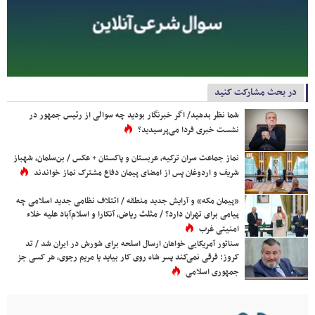
در بحث مشارکت کنید
شما نظر بدهید/ اگر خبرنگار بودید چه سوالی از رئیس جمهور در
نشست خبری فردا می‌پرسیدید؟
نماز جماعت سران ترکیه، عربستان و پاکستان + عکس / بن‌سلمان، شهباز
شریف و اردوغان پس از امضای پیمان دفاع مشترک نماز خواندند
«پیمان مکه» و آرایش جدید منطقه / ائتلاف نظامی جدید اسلامی چه
پیامی برای تهران دارد؟ / مثلث ریاض، آنکارا و اسلام‌آباد علیه خلاء
امنیتی غرب
سناتور آمریکایی خواهان ارسال اسلحه برای شورش در ایران شد / تد
کروز: فرقی نمی‌کند پسر شاه روی کار بیاید یا مریم رجوی، هر کسی جز
جمهوری اسلامی