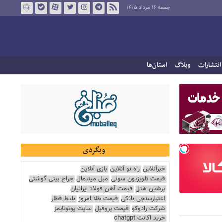
جمعه ۱۶ مرداد ۱۴۰۵
انتشارات
وبلاگ
استان‌ها
وبگردی
خبرآنلاین
راه نو آنلاین
بازی آنلاین
قیمت تلویزیون سونی
مبل مینیمال
جراح بینی گوشتی
پرشین هتل
قیمت آهن فولاد ایرانیان
اعتبارسنجی بانکی
قیمت طلا امروز
بلیط قطار
شرکت رادوکو
قیمت پروفیل
سایت یوتوتایمز
خرید اکانت chatgpt