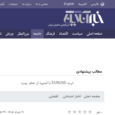
فارسی
العربية
English
تماس با ما
درباره ما
تبلیغات
آرشی
صفحه اصلی
سیاست
اقتصاد
فرهنگ
جامعه
بین‌الملل
ورزش
تا
مطالب پیشنهادی
ترید EURUSD با اسپرد از صفر پیپ
صفحه اصلی
اخبار اجتماعی
قضایی
۲۱ خرداد ۱۴۰۵ - ۱۵:۳۶
۰ نفر