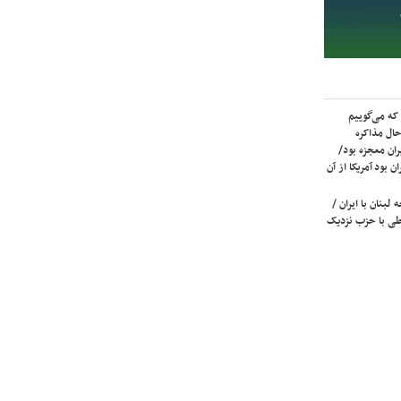
که می‌گوییم
حال مذاکره
ران معجزه بود/
ن بود آمریکا از آن
لبنان با ایران /
ی با حزب نزدیک