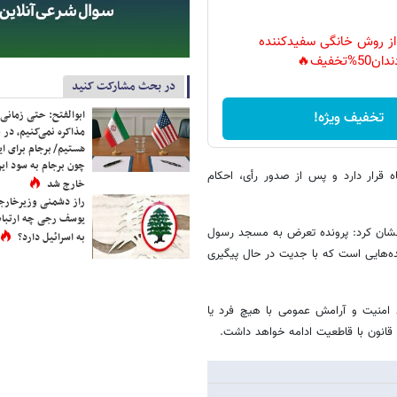
 از روش خانگی سفیدکننده
دان50%تخفیف🔥
در بحث مشارکت کنید
ابوالفتح: حتی زمانی 
تخفیف ویژه!
مذاکره نمی‌کنیم، در 
هستیم/ برجام برای ای
چون برجام به سود ایرا
ه قرار دارد و پس از صدور رأی، احکام
خارج شد
راز دشمنی وزیرخارجه 
یوسف رجی چه ارتباط
رنشان کرد: پرونده تعرض به مسجد رسول
به اسرائیل دارد؟
ه‌هایی است که با جدیت در حال پیگیری
 امنیت و آرامش عمومی با هیچ فرد یا
 قانون با قاطعیت ادامه خواهد داشت.