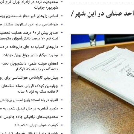
شهریور/ جزئیات
احد صنفی در این شهر/
اسامی ژل‌های غیر مجاز شستشوی پو
هواشناسی برای این استان‌ها هشدار صا
صدور بیش از ۹۰ درصد هدایت 
ثبت نام ۷۰ درصد دانش‌آموزان متوسطه اول
داروهای کمیاب به جای داروخانه در دس
برخورد مرگبار با تیر چراغ برق/ جزئیات
اعضای هیئت علمی، دانشجویان نخبه و 
دانشگاه در یک شبکه‌ اثرگذار
پیش‌بینی کارشناس هواشناسی برای روزه
چهارمین کودک قربانی حمله سگ‌های 
۶ قلاده سگ به آراد ۹ ساله
النینو در راه است؛ پاییز امسال پرچال
«تجرد قطعی» در حال تبدیل شدن به 
محدودیت‌های ترافیکی جاده چالوس اع
کیفیت هوای تهران اعلام شد
پایان ۱۱ ماه فرار؛ قاتل قهرمان کراسفی