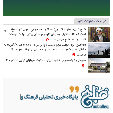
در بحث مشارکت کنید
شیخ‌نشین‌ها چگونه فکر می‌کنند؟/ مسجدجامعی: عمان تنها شیخ‌نشینی
است که نگاه متفاوتی به ایران دارد/ عربستان برادر بزرگ‌تر نیست؛
قدرت مسلط خلیج فارس است
ابوالفتح: برای ترامپ مهم نیست تاج بر سر کار باشد یا عمامه/ آمریکا به
دنبال تغییر حکومت نیست/ عمان و عربستان در توقف حملات نقش
داشتند
سازمان وظیفه عمومی فراجا درباره معافیت سربازان فراری اطلاعیه داد