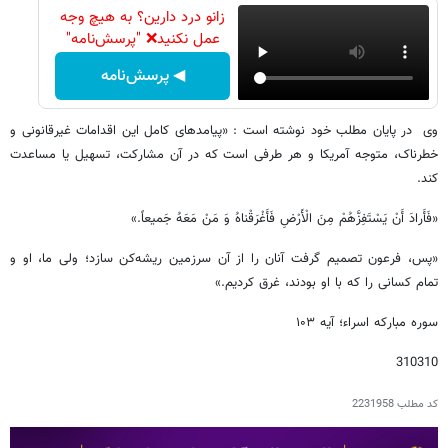
زانو درد دارین؟ به هیچ وجه
عمل نکنید❌ "پرسش‌نامه"
◀ پرسش‌نامه
وی در پایان مطلب خود نوشته است : «پیامدهای کامل این اقدامات غیرقانونی و
خطرناک، متوجه آمریکا و هر طرفی است که در آن مشارکت، تسهیل یا مساعدت
کند.
«فَأَرادَ أَنْ یَسْتَفِزَّهُمْ مِنَ الْأَرْضِ فَأَغْرَقْناهُ وَ مَنْ مَعَهُ جَمیعاً.»
«پس، فرعون تصمیم گرفت آنان را از آن سرزمین ریشه‌کن سازد؛ ولی ما، او و
تمام کسانی را که با او بودند، غرق کردیم.»
سوره مبارکه اسراء؛ آیه ۱۰۳
310310
کد مطلب
2231958