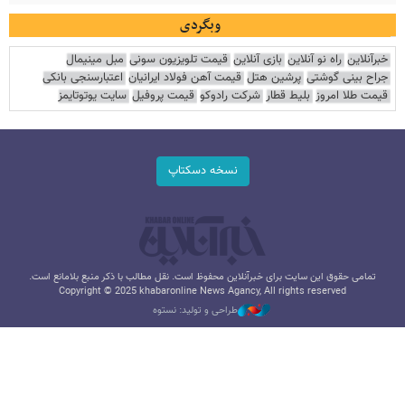
وبگردی
خبرآنلاین
راه نو آنلاین
بازی آنلاین
قیمت تلویزیون سونی
مبل مینیمال
جراح بینی گوشتی
پرشین هتل
قیمت آهن فولاد ایرانیان
اعتبارسنجی بانکی
قیمت طلا امروز
بلیط قطار
شرکت رادوکو
قیمت پروفیل
سایت یوتوتایمز
نسخه دسکتاپ
تمامی حقوق این سایت برای خبرآنلاین محفوظ است. نقل مطالب با ذکر منبع بلامانع است.
Copyright © 2025 khabaronline News Agancy, All rights reserved
طراحی و تولید: نستوه