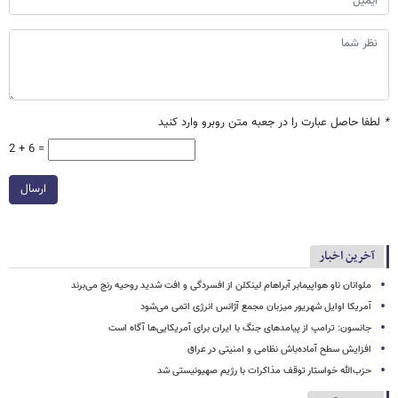
*
لطفا حاصل عبارت را در جعبه متن روبرو وارد کنید
2 + 6 =
ارسال
آخرین اخبار
ملوانان ناو هواپیمابر آبراهام لینکلن از افسردگی و افت شدید روحیه رنج می‌برند
آمریکا اوایل شهریور میزبان مجمع آژانس انرژی اتمی می‌شود
جانسون: ترامپ از پیامدهای جنگ با ایران برای آمریکایی‌ها آگاه است
افزایش سطح آماده‌باش نظامی و امنیتی در عراق
حزب‌الله خواستار توقف مذاکرات با رژیم صهیونیستی شد