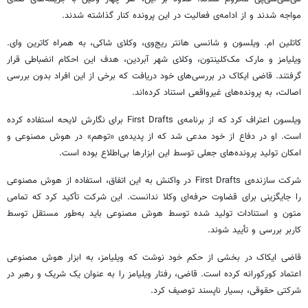
مواجه شدند و از ادامه‌ی فعالیت در این پرونده کنار گذاشته شدند.
کاتلین ام. ویلسون و شانسی هانتر ریج‌وی، وکلای شاکی، به همراه کاترین وای.
ویلیامز و مارک مک‌کلینتون، وکلای شهر آبردین، هدف این احکام انضباطی قرار
گرفتند. قاضی ایکاک در بررسی‌های خود دریافت که برخی از این افراد بدون بررسی
اصالت، به پرونده‌های غیرواقعی استناد کرده‌اند.
ویلسون اعتراف کرد که از برنامه‌ی First Drafts برای نگارش لایحه استفاده کرده
است. او در دفاع از خود مدعی شد که از پدیده‌ی «توهم» در هوش مصنوعی و
امکان تولید پرونده‌های جعلی توسط این ابزارها بی‌اطلاع بوده است.
شرکت سازنده‌ی First Drafts در واکنش به این اتفاق، استفاده از هوش مصنوعی
را جایگزینی برای قضاوت حرفه‌ای وکلا ندانست. این شرکت تأکید کرد که تمامی
متون و استنادات تولید شده توسط هوش مصنوعی باید به‌طور مستقل توسط
کاربر بررسی و تأیید شوند.
قاضی ایکاک در بخشی از حکم خود نوشت که ویلیامز، به ابزار هوش مصنوعی
اعتماد کورکورانه کرده است. قاضی، رفتار ویلیامز را به عنوان یک شریک و رهبر در
شرکتی حقوقی، بسیار ناپسند توصیف کرد.