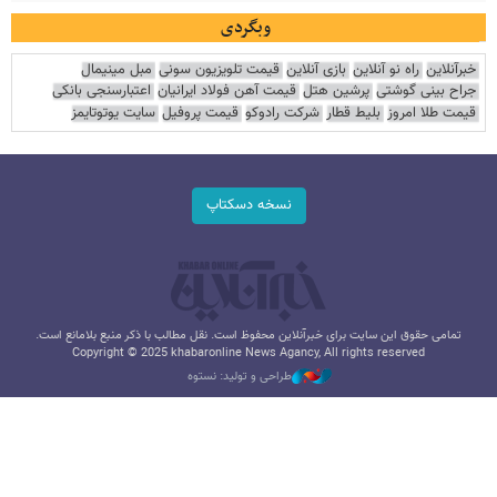
وبگردی
خبرآنلاین
راه نو آنلاین
بازی آنلاین
قیمت تلویزیون سونی
مبل مینیمال
جراح بینی گوشتی
پرشین هتل
قیمت آهن فولاد ایرانیان
اعتبارسنجی بانکی
قیمت طلا امروز
بلیط قطار
شرکت رادوکو
قیمت پروفیل
سایت یوتوتایمز
نسخه دسکتاپ
تمامی حقوق این سایت برای خبرآنلاین محفوظ است. نقل مطالب با ذکر منبع بلامانع است.
Copyright © 2025 khabaronline News Agancy, All rights reserved
طراحی و تولید: نستوه