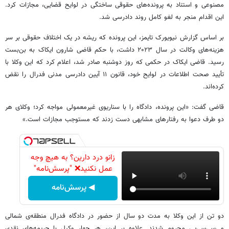
مصنوعی و استناد به پرونده‌های حقوقی ساختگی در لوایح قضایی، مجازات کرد.
این اقدام منجر به لغو کامل روند دادرسی شد.
بر اساس گزارش نیویورک تایمز، این پرونده که ریشه در یک اختلاف حقوقی بر سر
هزینه‌های وکالت در سال ۲۰۲۳ داشت، با حکم قاضی شارون ایکاک به بن‌بست
رسید. قاضی ایکاک در حکمی که روز دوشنبه صادر شد، اعلام کرد که این وکلا با
تأیید صحت اطلاعات در لوایح خود، قانون ۱۱ آیین دادرسی مدنی فدرال را نقض
کرده‌اند.
قاضی گفت: «این پرونده، دادگاه را با سناریوی غیرمعمولی مواجه کرد؛ وکلای هر
دو طرف دعوا به رفتارهای مشابهی دست زدند که مستوجب مجازات است.»
زانو درد دارین؟ به هیچ وجه
عمل نکنید❌ "پرسش‌نامه"
◀ پرسش‌نامه
دو تن از این وکلا به مدت دو سال از حضور در دادگاه فدرال منطقه‌ی شمالی
می‌سی‌سی‌پی محروم شدند. علاوه بر این، هر چهار وکیل با جریمه‌های نقدی