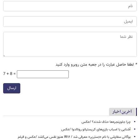
*
لطفا حاصل عبارت را در جعبه متن روبرو وارد کنید
7 + 8 =
ارسال
آخرین اخبار
چرا جلوپنجره‌ها حذف شدند؟ /عکس
آشنایی با اسباب‌ بازی‌های کریستیانو رونالدو! /عکس
بوگاتی سفارشی با نام «دِستِریِر» معرفی شد / W۱۶ هنوز نفس می‌کشد /عکس و فیلم