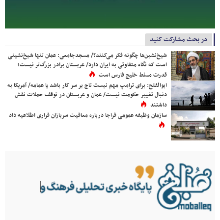
در بحث مشارکت کنید
شیخ‌نشین‌ها چگونه فکر می‌کنند؟/ مسجدجامعی: عمان تنها شیخ‌نشینی
است که نگاه متفاوتی به ایران دارد/ عربستان برادر بزرگ‌تر نیست؛
قدرت مسلط خلیج فارس است
ابوالفتح: برای ترامپ مهم نیست تاج بر سر کار باشد یا عمامه/ آمریکا به
دنبال تغییر حکومت نیست/ عمان و عربستان در توقف حملات نقش
داشتند
سازمان وظیفه عمومی فراجا درباره معافیت سربازان فراری اطلاعیه داد