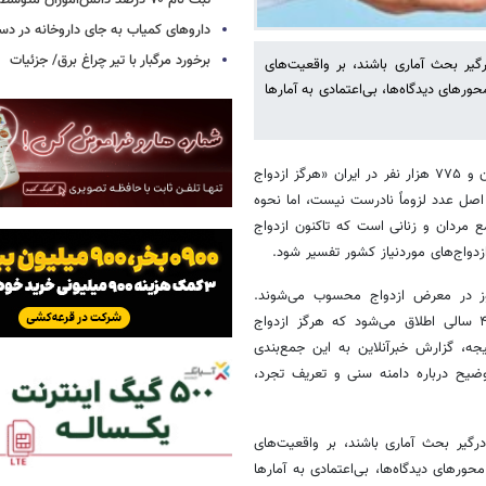
ثبت نام ۷۰ درصد دانش‌آموزان متوسطه اول
داروهای کمیاب به جای داروخانه در دس
برخورد مرگبار با تیر چراغ برق/ جزئیات
یر بحث آماری باشند، بر واقعیت‌های
حورهای دیدگاه‌ها، بی‌اعتمادی به آمارها
به بررسی ادعایی پرداخت که بر اساس آن حدود ۱۸ میلیون و ۷۷۵ هزار نفر در ایران «هرگز ازدواج
اصل عدد لزوماً نادرست نیست، اما نحوه
ع مردان و زنانی است که تاکنون ازدواج
 ازدواج‌های موردنیاز کشور تفسیر شود.
ز در معرض ازدواج محسوب می‌شوند.
کاظمی‌پور تأکید می‌کند که مفهوم «تجرد قطعی» معمولاً به افراد بالای ۴۵ سالی اطلاق می‌شود که هرگز ازدواج
 رقم ۱۸ میلیون نفر دارد. در نتیجه، گزارش خبرآنلاین به این جمع‌بندی
توضیح درباره دامنه سنی و تعریف تجرد،
 درگیر بحث آماری باشند، بر واقعیت‌های
حورهای دیدگاه‌ها، بی‌اعتمادی به آمارها