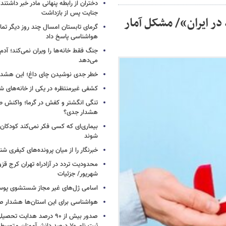
دختران از رابطه پنهانی مادر خبر داشتند؛
جنایت پس از بازداشت
ک «۱۸ میلیون مجرد در ایران»/ مشکل آمار
گرمای تابستان امسال چند روز دیگر تما
هواشناسی پاسخ داد
جنگ فقط خانه‌ها را ویران نمی‌کند؛ آدم‌
می‌دهد
خطر جدی نوشیدن چای داغ؛ این هشدار 
کشفی غیرمنتظره در یکی از خانه‌های ش
تنگی انگشتر و کفش در گرما؛ واکنش ط
هشدار جدی؟
بیماری‌ای که کسی فکر نمی‌کند کودکان ب
شوند
خبرنگار را از میان پرونده‌های کیفری شن
شهریور/ جزئیات
اسامی ژل‌های غیر مجاز شستشوی پو
هواشناسی برای این استان‌ها هشدار صا
صدور بیش از ۹۰ درصد هدایت 