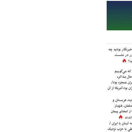
برنگار بودید چه
ور در نشست
د؟
که می‌گوییم
حال مذاکره
ران معجزه بود/
ن بود آمریکا از آن
یه، عربستان و
لمان، شهباز
ز امضای پیمان
ندند
لبنان با ایران /
ی با حزب نزدیک