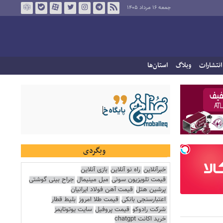
جمعه ۱۶ مرداد ۱۴۰۵
انتشارات
وبلاگ
استان‌ها
وبگردی
خبرآنلاین
راه نو آنلاین
بازی آنلاین
قیمت تلویزیون سونی
مبل مینیمال
جراح بینی گوشتی
پرشین هتل
قیمت آهن فولاد ایرانیان
اعتبارسنجی بانکی
قیمت طلا امروز
بلیط قطار
شرکت رادوکو
قیمت پروفیل
سایت یوتوتایمز
خرید اکانت chatgpt