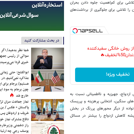
لاشی برای کم‌اهمیت جلوه دادن بحران
 را تلاشی برای جلوگیری از برداشت‌های
در بحث مشارکت کنید
 از روش خانگی سفیدکننده
شما نظر بدهید/ اگر خ
دان50%تخفیف🔥
سوالی از رئیس جمه
خبری فردا می‌پرسیدی
ابوالفتح: حتی زمانی 
تخفیف ویژه!
مذاکره نمی‌کنیم، در 
هستیم/ برجام برای ای
چون برجام به سود ایرا
ازدواج، جهیزیه و نااطمینانی نسبت به
خارج شد
‌های سنگین، انتخابی پرهزینه و پرریسک
نماز جماعت سران ترک
پاکستان + عکس / بن‌س
نواده از دیگر محورهای پررنگ در بخش
شریف و اردوغان پس ا
یشه کاهش ازدواج را بیشتر در مسائل
دفاع مشترک نماز خوا
راز دشمنی وزیرخارجه 
یوسف رجی چه ارتباط