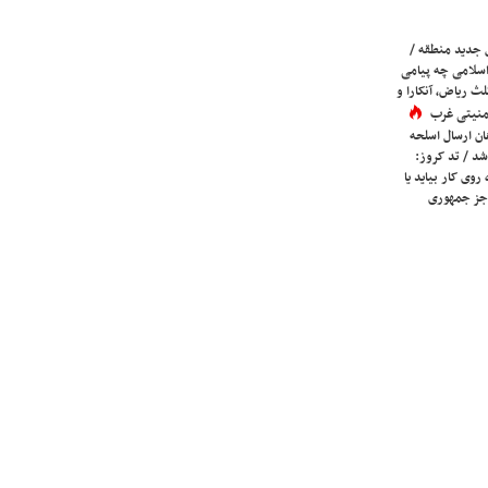
 جدید منطقه /
اسلامی چه پیامی
لث ریاض، آنکارا و
 امنیتی غرب
ان ارسال اسلحه
شد / تد کروز:
روی کار بیاید یا
جز جمهوری