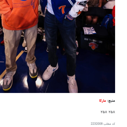
منبع:
مارکا
۲۵۸ ۲۵۸
کد مطلب
2232008