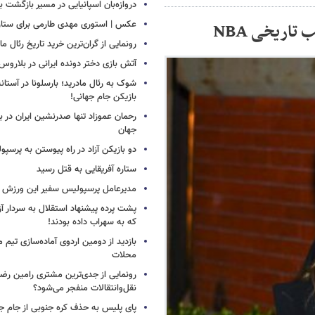
دروازه‌بان اسپانیایی در مسیر بازگشت ب
عکس | استوری مهدی طارمی برای ستاره 
اریخی NBA
رونمایی از گران‌ترین خرید تاریخ رئال ما
آتش بازی دختر دونده ایرانی در بلاروس
شوک به رئال مادرید؛ بارسلونا در آستا
بازیکن جام جهانی!
رحمان عموزاد تنها صدرنشین ایران در برت
جهان
دو بازیکن آزاد در راه پیوستن به پرسپ
ستاره آفریقایی به قتل رسید
مدیرعامل پرسپولیس سفیر این ورزش 
پشت پرده پیشنهاد استقلال به سردار آز
که به سهراب داده بودند!
بازدید از دومین اردوی آماده‌سازی تیم م
محلات
رونمایی از جدی‌ترین مشتری رامین رضا
نقل‌وانتقالات منفجر می‌شود؟
پای پلیس به حذف کره جنوبی از جام جه