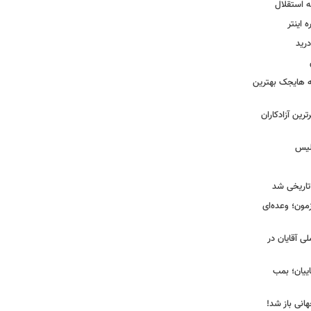
ه استقلال
اینتر
درید
نه هایجک بهترین
رین آزادکاران
ولیس
تاریخی شد
مون؛ وعده‌ای
لی آقایان در
ییان؛ بمب
انی باز شد!