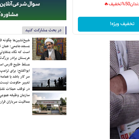
دان50%تخفیف🔥
تخفیف ویژه!
در بحث مشارکت کنید
شیخ‌نشین‌ها چگونه فک
مسجدجامعی: عمان تن
است که نگاه متفاوتی 
عربستان برادر بزرگ‌
مسلط خلیج فارس ا
ابوالفتح: برای ترامپ
سر کار باشد یا عمامه/
تغییر حکومت نیست/ 
در توقف حملات نقش
سازمان وظیفه عمومی 
معافیت سربازان فراری