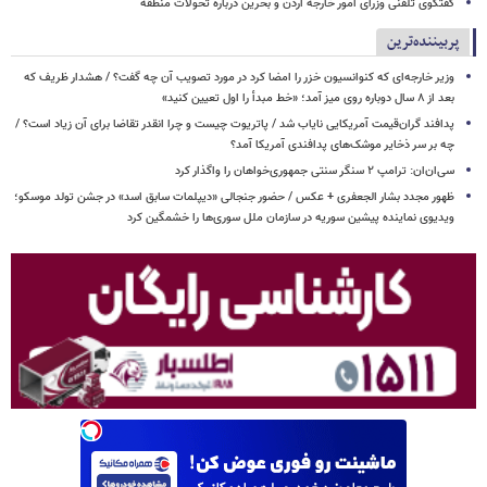
گفتگوی تلفنی وزرای امور خارجه اردن و بحرین درباره تحولات منطقه
پربیننده‌ترین
وزیر خارجه‌ای که کنوانسیون خزر را امضا کرد در مورد تصویب آن چه گفت؟ / هشدار ظریف که
بعد از ۸ سال دوباره روی میز آمد؛ «خط مبدأ را اول تعیین کنید»
پدافند گران‌قیمت آمریکایی نایاب شد / پاتریوت چیست و چرا انقدر تقاضا برای آن زیاد است؟ /
چه بر سر ذخایر موشک‌های پدافندی آمریکا آمد؟
سی‌ان‌ان: ترامپ ۲ سنگر سنتی جمهوری‌خواهان را واگذار کرد
ظهور مجدد بشار الجعفری + عکس / حضور جنجالی «دیپلمات سابق اسد» در جشن تولد موسکو؛
ویدیوی نماینده پیشین سوریه در سازمان ملل سوری‌ها را خشمگین کرد