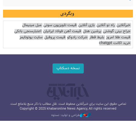
وبگردی
خبرآنلاین
راه نو آنلاین
بازی آنلاین
قیمت تلویزیون سونی
مبل مینیمال
جراح بینی گوشتی
پرشین هتل
قیمت آهن فولاد ایرانیان
اعتبارسنجی بانکی
قیمت طلا امروز
بلیط قطار
شرکت رادوکو
قیمت پروفیل
سایت یوتوتایمز
خرید اکانت chatgpt
نسخه دسکتاپ
تمامی حقوق این سایت برای خبرآنلاین محفوظ است. نقل مطالب با ذکر منبع بلامانع است.
Copyright © 2025 khabaronline News Agancy, All rights reserved
طراحی و تولید: نستوه