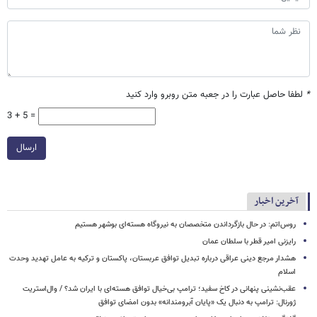
*
لطفا حاصل عبارت را در جعبه متن روبرو وارد کنید
3 + 5 =
ارسال
آخرین اخبار
روس‌اتم: در حال بازگرداندن متخصصان به نیروگاه هسته‌ای بوشهر هستیم
رایزنی امیر قطر با سلطان عمان
هشدار مرجع دینی عراقی درباره تبدیل توافق عربستان، پاکستان و ترکیه به عامل تهدید وحدت
اسلام
عقب‌نشینی پنهانی در کاخ سفید؛ ترامپ بی‌خیال توافق هسته‌ای با ایران شد؟ / وال‌استریت
ژورنال: ترامپ به دنبال یک «پایان آبرومندانه» بدون امضای توافق