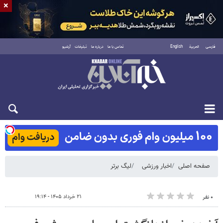
×
فارسی
العربية
English
تماس با ما
درباره ما
تبلیغات
آرشیو
شنبه ۱۷ مرداد ۱۴۰۵
صفحه اصلی
اخبار ورزشی
لیگ برتر
۲۱ خرداد ۱۴۰۵ - ۱۹:۱۴
۰ نفر