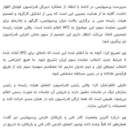
سرپرست پرسپولیس در ادامه با انتقاد از عملکرد دبیرکل فدراسیون فوتبال اظهار
داشت: گلایه ما از هدایت ممبینی این است که پس از تشکیل کارگروه و تصمیم
هیئت رئیسه مبنی بر برگزاری رقابت میان پرسپولیس، گل‌گهر و چادرملو برای
تعیین نماینده سوم، این موضوع به AFC اعلام نشده است. وقتی هیئت رئیسه
تصمیمی اتخاذ می‌کند، انتظار داریم این تصمیم از سوی بخش اجرایی فدراسیون
نیز پیگیری شود.
وی تصریح کرد: آنچه به ما اعلام شده این است که نامه‌ای برای AFC آماده شده
تا شرایط جدید انتخاب نماینده سوم ایران تشریح شود. ما هیچ اعتراضی به
انتخاب تیم‌های اول و دوم جدول نداریم اما معتقدیم سهمیه سوم باید از طریق
فرآیندی عادلانه و در زمین مسابقه مشخص شود.
خلیلی خاطرنشان کرد: وقتی رئیس فدراسیون، اعضای هیئت رئیسه و رئیس
سازمان لیگ در جلسات حضور دارند و خروجی آن جلسات به صورت رسمی اعلام
می‌شود، طبیعی است که همه ارکان فدراسیون باید در همان مسیر حرکت کنند و
تصمیمات را اجرایی سازند.
وی درباره آخرین وضعیت کادر فنی و بازیکنان خارجی پرسپولیس نیز گفت:
همان‌طور که قبلاً وعده داده بودیم، اعضای خارجی کادر فنی و بازیکنان به تدریج در