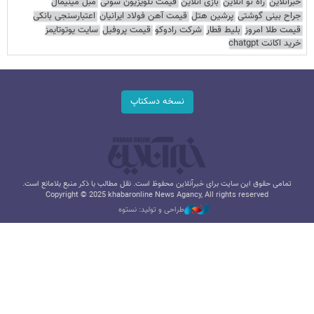
خبرآنلاین
راه نو آنلاین
بازی آنلاین
قیمت تلویزیون سونی
مبل مینیمال
جراح بینی گوشتی
پرشین هتل
قیمت آهن فولاد ایرانیان
اعتبارسنجی بانکی
قیمت طلا امروز
بلیط قطار
شرکت رادوکو
قیمت پروفیل
سایت یوتوتایمز
خرید اکانت chatgpt
نسخه دسکتاپ
تمامی حقوق این سایت برای خبرآنلاین محفوظ است. نقل مطالب با ذکر منبع بلامانع است.
Copyright © 2025 khabaronline News Agancy, All rights reserved
طراحی و تولید: نستوه