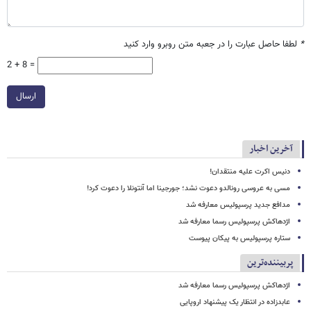
*
لطفا حاصل عبارت را در جعبه متن روبرو وارد کنید
2 + 8 =
ارسال
آخرین اخبار
دنیس اکرت علیه منتقدان!
مسی به عروسی رونالدو دعوت نشد؛ جورجینا اما آنتونلا را دعوت کرد!
مدافع جدید پرسپولیس معارفه شد
اژدهاکش پرسپولیس رسما معارفه شد
ستاره پرسپولیس به پیکان پیوست
پربیننده‌ترین
اژدهاکش پرسپولیس رسما معارفه شد
عابدزاده در انتظار یک پیشنهاد اروپایی