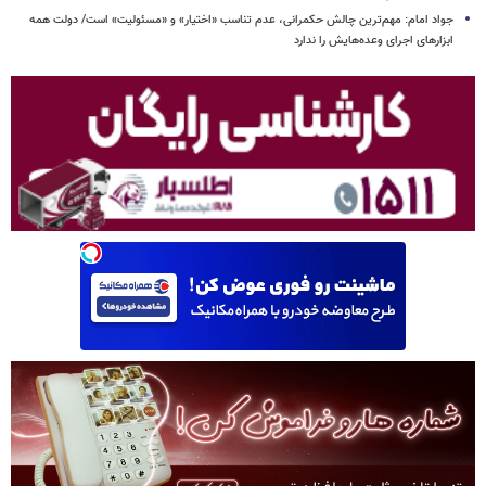
جواد امام: مهم‌ترین چالش حکمرانی، عدم تناسب «اختیار» و «مسئولیت» است/ دولت همه
ابزارهای اجرای وعده‌هایش را ندارد