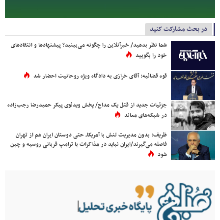
در بحث مشارکت کنید
شما نظر بدهید/ خبرآنلاین را چگونه می‌بینید؟ پیشنهادها و انتقادهای
خود را بگویید
قوه قضائیه: آقای خرازی به دادگاه ویژه روحانیت احضار شد
جزئیات جدید از قتل یک مداح/ پخش ویدئوی پیکر حمیدرضا رجب‌زاده
در شبکه‌های معاند
ظریف: بدون مدیریت تنش با آمریکا، حتی دوستان ایران هم از تهران
فاصله می‌گیرند/ایران نباید در مذاکرات با ترامپ قربانی روسیه و چین
شود