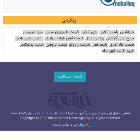
وبگردی
خبرآنلاین
راه نو آنلاین
بازی آنلاین
قیمت تلویزیون سونی
مبل مینیمال
جراح بینی گوشتی
پرشین هتل
قیمت آهن فولاد ایرانیان
اعتبارسنجی بانکی
قیمت طلا امروز
بلیط قطار
شرکت رادوکو
قیمت پروفیل
سایت یوتوتایمز
خرید اکانت chatgpt
نسخه دسکتاپ
تمامی حقوق این سایت برای خبرآنلاین محفوظ است. نقل مطالب با ذکر منبع بلامانع است.
Copyright © 2025 khabaronline News Agancy, All rights reserved
طراحی و تولید: نستوه