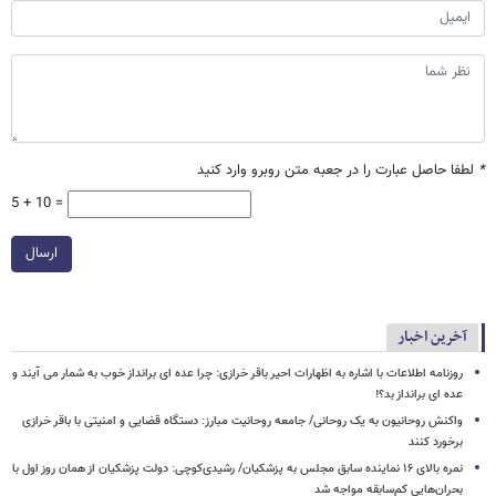
*
لطفا حاصل عبارت را در جعبه متن روبرو وارد کنید
5 + 10 =
ارسال
آخرین اخبار
روزنامه اطلاعات با اشاره به اظهارات احیر باقر خرازی: چرا عده ای برانداز خوب به شمار می آیند و
عده ای برانداز بد؟!
واکنش روحانیون به یک روحانی/ جامعه روحانیت مبارز: دستگاه قضایی و امنیتی با باقر خرازی
برخورد کنند
نمره بالای ۱۶ نماینده سابق مجلس به پزشکیان/ رشیدی‌کوچی: دولت پزشکیان از همان روز اول با
بحران‌هایی کم‌سابقه مواجه شد