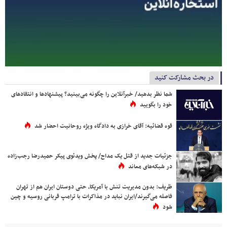
در بحث مشارکت کنید
شما نظر بدهید/ خبرآنلاین را چگونه می‌بینید؟ پیشنهادها و انتقادهای
خود را بگویید
قوه قضائیه: آقای خرازی به دادگاه ویژه روحانیت احضار شد
جزئیات جدید از قتل یک مداح/ پخش ویدئوی پیکر حمیدرضا رجب‌زاده
در شبکه‌های معاند
ظریف: بدون مدیریت تنش با آمریکا، حتی دوستان ایران هم از تهران
فاصله می‌گیرند/ایران نباید در مذاکرات با ترامپ قربانی روسیه و چین
شود