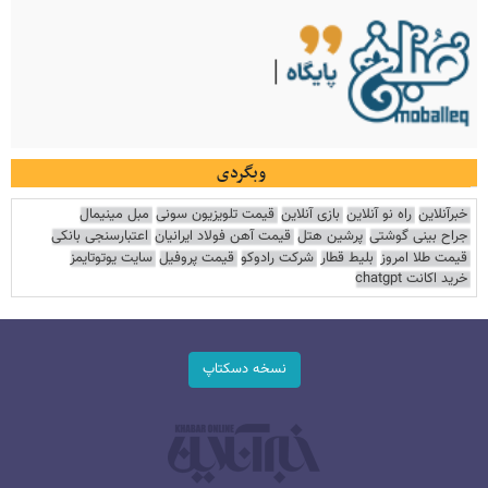
وبگردی
خبرآنلاین
راه نو آنلاین
بازی آنلاین
قیمت تلویزیون سونی
مبل مینیمال
جراح بینی گوشتی
پرشین هتل
قیمت آهن فولاد ایرانیان
اعتبارسنجی بانکی
قیمت طلا امروز
بلیط قطار
شرکت رادوکو
قیمت پروفیل
سایت یوتوتایمز
خرید اکانت chatgpt
نسخه دسکتاپ