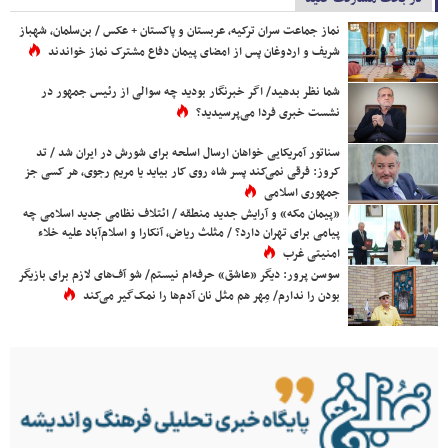
نماز جماعت سران ترکیه، عربستان و پاکستان + عکس / بن‌سلمان، شهباز
شریف و اردوغان پس از امضای پیمان دفاع مشترک نماز خواندند
شما نظر بدهید/ اگر خبرنگار بودید چه سوالی از رئیس جمهور در
نشست خبری فردا می‌پرسیدید؟
سناتور آمریکایی خواهان ارسال اسلحه برای شورش در ایران شد / تد
کروز: فرقی نمی‌کند پسر شاه روی کار بیاید یا مریم رجوی، هر کسی جز
جمهوری اسلامی
«پیمان مکه» و آرایش جدید منطقه / ائتلاف نظامی جدید اسلامی چه
پیامی برای تهران دارد؟ / مثلث ریاض، آنکارا و اسلام‌آباد علیه خلاء
امنیتی غرب
سوسن پرور: دیگر «عاشق» حرفه‌ام نیستم/ شو آف‌های لازم برای بازیگر
بودن را ندارم/ مِهر هم مثل نان آدم‌ها را نمک‌گیر می‌کند