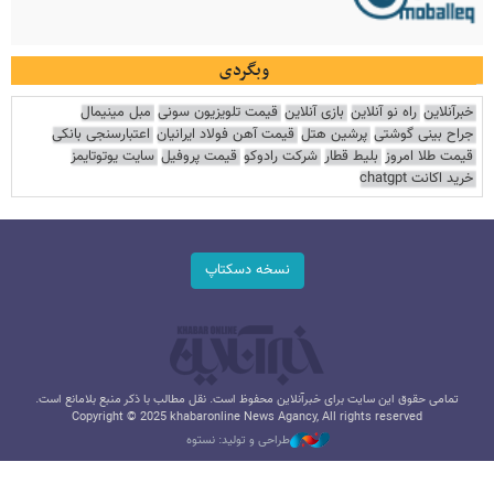
وبگردی
خبرآنلاین
راه نو آنلاین
بازی آنلاین
قیمت تلویزیون سونی
مبل مینیمال
جراح بینی گوشتی
پرشین هتل
قیمت آهن فولاد ایرانیان
اعتبارسنجی بانکی
قیمت طلا امروز
بلیط قطار
شرکت رادوکو
قیمت پروفیل
سایت یوتوتایمز
خرید اکانت chatgpt
نسخه دسکتاپ
تمامی حقوق این سایت برای خبرآنلاین محفوظ است. نقل مطالب با ذکر منبع بلامانع است.
Copyright © 2025 khabaronline News Agancy, All rights reserved
طراحی و تولید: نستوه