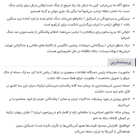
منابع آگاه به سی‌ان‌ان: کین به دنبال یک راه خروج از جنگ است/وقتی ژنرال برای پایان جنگ
دست به دامان حلقه ترامپ می‌شود/ما درگیر یک بازی موش و گربه هستیم
سردرگمی و سرخوردگی در اسرائیل / نتانیاهو نمی‌داند جنگ تمام شده یا باید آماده نبرد سنگین
باشد / توافق ترامپ با ایران بزرگ‌ترین شکست برای تل‌آویو است
تاوانی که پدرو سانچز برای درافتادن با ترامپ می‌دهد/ انتقام واشنگتن از نخست‌وزیر ضد جنگ
اسپانیا
درک منطق ایرانی / رمزگشایی دیپلمات پیشین انگلیس از تاکتیک‌های نظامی و مذاکراتی تهران:
ایرانی‌ها دیوانه نیستند؛ بلکه عاقلانه در حال اهرم‌سازی هستند
پربیننده‌ترین
ماموریت محرمانه رئیس دستگاه اطلاعات سعودی در عراق / ریاض ادعا کرد مدارک حمله از خاک
عراق را تحویل داده‌است / مقاومت عراق فعلا دست نگه داشت
حمله حسین شریعتمداری به پیمان سه گانه پاکستان،عربستان،ترکیه/ سزان این سه کشور در
قتل عام غزه دست داشتند
ادعای رویترز در مورد پیشرفت مذاکرات ایران و عمان / واشنگتن: هرمز باز شود محاصره را بر
می‌داریم
پیمان مکه؛ «ناتوی اسلامی» یا حلقه‌ای تازه از اقمار ناتو در پیرامون ایران؟ / نقش پنهان ترکیه
در اتصال ائتلاف مکه به ناتو
ابوالفتح: افزایش محدود قیمت‌ها هنوز آمریکایی‌ها را نگران نکرده است/ اسرائیل بدون
هماهنگی با آمریکا به ایران حمله نمی‌کند