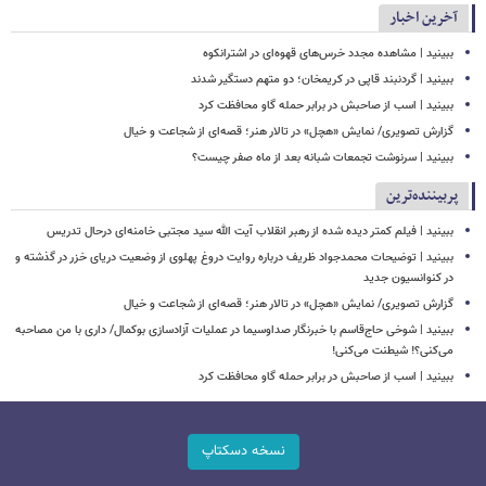
آخرین اخبار
ببینید | مشاهده مجدد خرس‌های قهوه‌ای در اشترانکوه
ببینید | گردنبند قاپی در کریمخان؛ دو متهم دستگیر شدند
ببینید | اسب از صاحبش در برابر حمله گاو محافظت کرد
گزارش تصویری/ نمایش «هچل» در تالار هنر؛ قصه‌ای از شجاعت و خیال
ببینید | سرنوشت تجمعات شبانه بعد از ماه صفر چیست؟
پربیننده‌ترین
ببینید | فیلم کمتر دیده شده از رهبر انقلاب آیت الله سید مجتبی خامنه‌ای درحال تدریس
ببینید | توضیحات محمدجواد ظریف درباره روایت دروغ پهلوی از وضعیت دریای خزر در گذشته و
در کنوانسیون جدید
گزارش تصویری/ نمایش «هچل» در تالار هنر؛ قصه‌ای از شجاعت و خیال
ببینید | شوخی حاج‌قاسم با خبرنگار صداوسیما در عملیات آزادسازی بوکمال/ داری با من مصاحبه‌
می‌کنی؟! شیطنت می‌کنی!
ببینید | اسب از صاحبش در برابر حمله گاو محافظت کرد
نسخه دسکتاپ