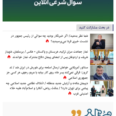
در بحث مشارکت کنید
شما نظر بدهید/ اگر خبرنگار بودید چه سوالی از رئیس جمهور در
نشست خبری فردا می‌پرسیدید؟
نماز جماعت سران ترکیه، عربستان و پاکستان + عکس / بن‌سلمان، شهباز
شریف و اردوغان پس از امضای پیمان دفاع مشترک نماز خواندند
سناتور آمریکایی خواهان ارسال اسلحه برای شورش در ایران شد / تد
کروز: فرقی نمی‌کند پسر شاه روی کار بیاید یا مریم رجوی، هر کسی جز
جمهوری اسلامی
«پیمان مکه» و آرایش جدید منطقه / ائتلاف نظامی جدید اسلامی چه
پیامی برای تهران دارد؟ / مثلث ریاض، آنکارا و اسلام‌آباد علیه خلاء
امنیتی غرب