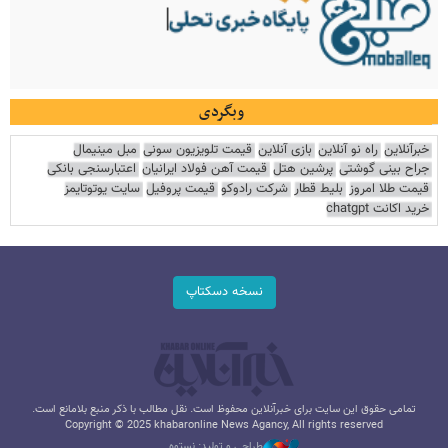
وبگردی
خبرآنلاین
راه نو آنلاین
بازی آنلاین
قیمت تلویزیون سونی
مبل مینیمال
جراح بینی گوشتی
پرشین هتل
قیمت آهن فولاد ایرانیان
اعتبارسنجی بانکی
قیمت طلا امروز
بلیط قطار
شرکت رادوکو
قیمت پروفیل
سایت یوتوتایمز
خرید اکانت chatgpt
نسخه دسکتاپ
تمامی حقوق این سایت برای خبرآنلاین محفوظ است. نقل مطالب با ذکر منبع بلامانع است.
Copyright © 2025 khabaronline News Agancy, All rights reserved
طراحی و تولید: نستوه