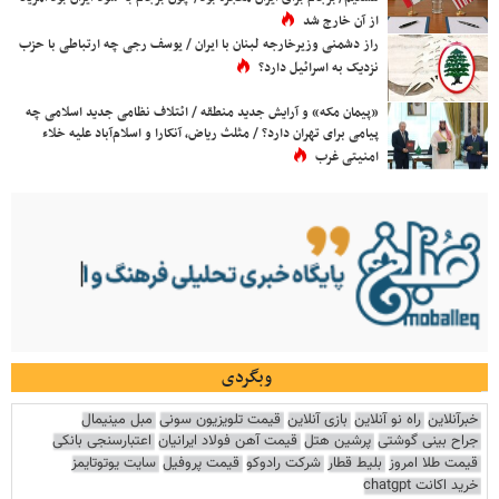
از آن خارج شد
راز دشمنی وزیرخارجه لبنان با ایران / یوسف رجی چه ارتباطی با حزب
نزدیک به اسرائیل دارد؟
«پیمان مکه» و آرایش جدید منطقه / ائتلاف نظامی جدید اسلامی چه
پیامی برای تهران دارد؟ / مثلث ریاض، آنکارا و اسلام‌آباد علیه خلاء
امنیتی غرب
وبگردی
خبرآنلاین
راه نو آنلاین
بازی آنلاین
قیمت تلویزیون سونی
مبل مینیمال
جراح بینی گوشتی
پرشین هتل
قیمت آهن فولاد ایرانیان
اعتبارسنجی بانکی
قیمت طلا امروز
بلیط قطار
شرکت رادوکو
قیمت پروفیل
سایت یوتوتایمز
خرید اکانت chatgpt