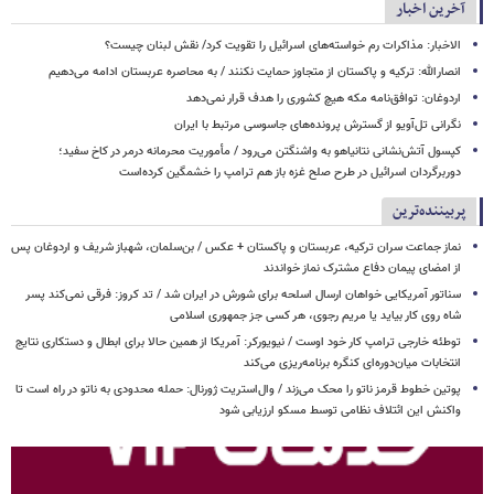
آخرین اخبار
الاخبار: مذاکرات رم خواسته‌های اسرائیل را تقویت کرد/ نقش لبنان چیست؟
انصارالله: ترکیه و پاکستان از متجاوز حمایت نکنند / به محاصره عربستان ادامه می‌دهیم
اردوغان: توافق‌نامه مکه هیچ کشوری را هدف قرار نمی‌دهد
نگرانی تل‌آویو از گسترش پرونده‌های جاسوسی مرتبط با ایران
کپسول آتش‌نشانی نتانیاهو به واشنگتن می‌رود / مأموریت محرمانه درمر در کاخ سفید؛
دوربرگردان اسرائیل در طرح صلح غزه باز هم ترامپ را خشمگین کرده‌است
پربیننده‌ترین
نماز جماعت سران ترکیه، عربستان و پاکستان + عکس / بن‌سلمان، شهباز شریف و اردوغان پس
از امضای پیمان دفاع مشترک نماز خواندند
سناتور آمریکایی خواهان ارسال اسلحه برای شورش در ایران شد / تد کروز: فرقی نمی‌کند پسر
شاه روی کار بیاید یا مریم رجوی، هر کسی جز جمهوری اسلامی
توطئه خارجی ترامپ کار خود اوست / نیویورکر: آمریکا از همین حالا برای ابطال و دستکاری نتایج
انتخابات میان‌دوره‌ای کنگره برنامه‌ریزی می‌کند
پوتین خطوط قرمز ناتو را محک می‌زند / وال‌استریت ژورنال: حمله محدودی به ناتو در راه است تا
واکنش این ائتلاف نظامی توسط مسکو ارزیابی شود