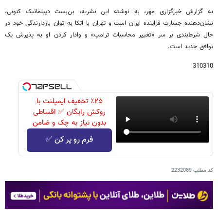
به گزارش خبرگزاری مهر، به نوشته این نشریه، بن‌بست دیپلماتیک کنونی،
نشان‌دهنده جسارت فزاینده ایران است و تهران با اتکا به توان بازدارندگی خود در
حال شرط‌بندی بر سر «تغییر محاسبات ترامپ» و وادار کردن او به پذیرش یک
توافق جدید است.
310310
٪۲۵ تخفیف ایمپلنت با
روکش رایگان ✅ اقساطی
بدون نیاز به چک و ضامن
فرم رو پر کن ✅
کد مطلب
2232089