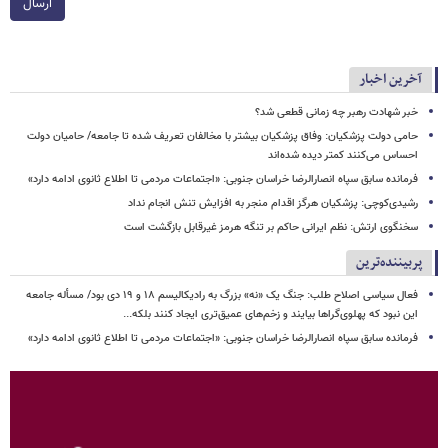
ارسال
آخرین اخبار
خبر شهادت رهبر چه زمانی قطعی شد؟
حامی دولت پزشکیان: وفاق پزشکیان بیشتر با مخالفان تعریف شده تا جامعه/ حامیان دولت
احساس می‌کنند کمتر دیده شده‌اند
فرمانده سابق سپاه انصارالرضا خراسان جنوبی: «اجتماعات مردمی تا اطلاع ثانوی ادامه دارد»
رشیدی‌کوچی: پزشکیان هرگز اقدام منجر به افزایش تنش انجام نداد
سخنگوی ارتش: نظم ایرانی حاکم بر تنگه هرمز غیرقابل بازگشت است
پربیننده‌ترین
فعال سیاسی اصلاح طلب: جنگ یک «نه» بزرگ به رادیکالیسم ۱۸ و ۱۹ دی بود/ مسأله جامعه
این نبود که پهلوی‌گراها بیایند و زخم‌های عمیق‌تری ایجاد کنند بلکه...
فرمانده سابق سپاه انصارالرضا خراسان جنوبی: «اجتماعات مردمی تا اطلاع ثانوی ادامه دارد»