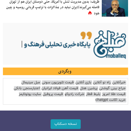
ظریف: بدون مدیریت تنش با آمریکا، حتی دوستان ایران هم از تهران
فاصله می‌گیرند/ایران نباید در مذاکرات با ترامپ قربانی روسیه و چین
شود
وبگردی
خبرآنلاین
راه نو آنلاین
بازی آنلاین
قیمت تلویزیون سونی
مبل مینیمال
جراح بینی گوشتی
پرشین هتل
قیمت آهن فولاد ایرانیان
اعتبارسنجی بانکی
قیمت طلا امروز
بلیط قطار
شرکت رادوکو
قیمت پروفیل
سایت یوتوتایمز
خرید اکانت chatgpt
نسخه دسکتاپ