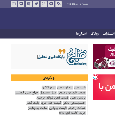
شنبه ۱۷ مرداد ۱۴۰۵
انتشارات
وبلاگ
استان‌ها
وبگردی
خبرآنلاین
راه نو آنلاین
بازی آنلاین
قیمت تلویزیون سونی
مبل مینیمال
جراح بینی گوشتی
پرشین هتل
قیمت آهن فولاد ایرانیان
اعتبارسنجی بانکی
قیمت طلا امروز
بلیط قطار
شرکت رادوکو
قیمت پروفیل
سایت یوتوتایمز
خرید اکانت chatgpt