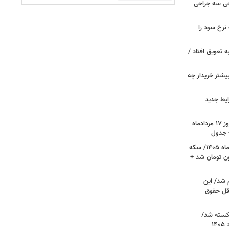
 خروجی سه جراحی
نرخ سود را
ین خانوارها به تعویق افتاد /
بیشتر خریدار چه
ایط جدید
قیمت جدید دلار، یورو و سایر ارزها امروز ۱۷ مردادماه
قیمت جدید طلا و سکه امروز ۱۷ مردادماه ۱۴۰۵/ سکه
رز عبور کرد؛ طلا ۱۹ میلیون تومان شد +
 شد/ این
قل حقوق
کسته شد/