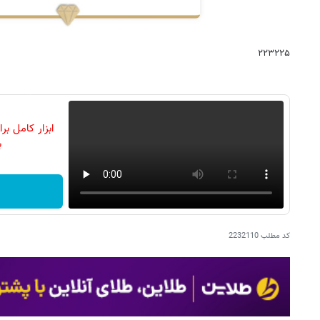
۲۲۳۲۲۵
ابزار کامل ب
ب
کد مطلب
2232110