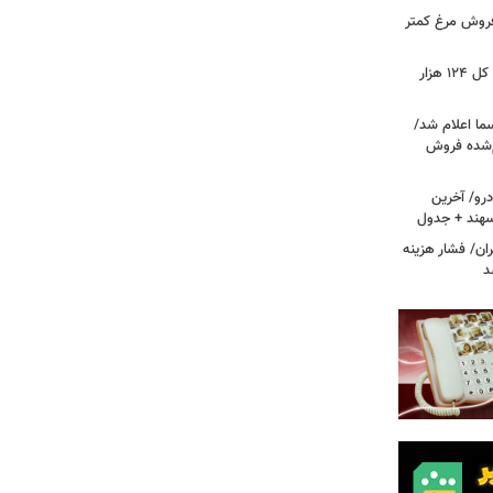
 فروش مرغ کمتر
فتح کانال ۵.۵ میلیونی بورس/شاخص کل ۱۲۴ هزار
ما اعلام شد/
ام‌شده فروش
رو/ آخرین
 سهند + جدول
ا در تهران/ فشار هزینه
د