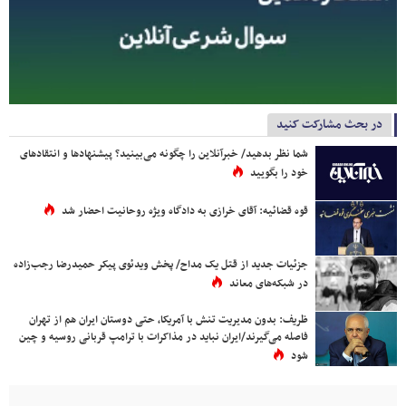
در بحث مشارکت کنید
شما نظر بدهید/ خبرآنلاین را چگونه می‌بینید؟ پیشنهادها و انتقادهای
خود را بگویید
قوه قضائیه: آقای خرازی به دادگاه ویژه روحانیت احضار شد
جزئیات جدید از قتل یک مداح/ پخش ویدئوی پیکر حمیدرضا رجب‌زاده
در شبکه‌های معاند
ظریف: بدون مدیریت تنش با آمریکا، حتی دوستان ایران هم از تهران
فاصله می‌گیرند/ایران نباید در مذاکرات با ترامپ قربانی روسیه و چین
شود