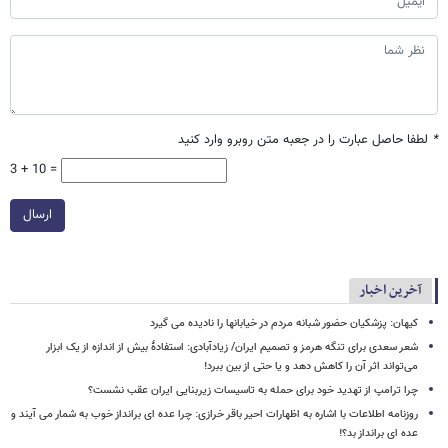
*
لطفا حاصل عبارت را در جعبه متن روبرو وارد کنید
3 + 10 =
ارسال
آخرین اخبار
کیهان: پزشکیان حضور شبانه مردم در خیابانها را نادیده می گیرد
شعر سعدی برای تنگه هرمز و تصمیم ایران/ زیادآبادی: استفادهٔ بیش از اندازه از یک ابزار
می‌تواند اثر آن را کاهش دهد و یا حتی از بین ببرد!
چرا ترامپ از تهدید خود برای حمله به تاسیسات زیربنایی ایران عقب نشست؟
روزنامه اطلاعات با اشاره به اظهارات احیر باقر خرازی: چرا عده ای برانداز خوب به شمار می آیند و
عده ای برانداز بد؟!