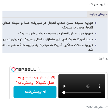
برخورد می کند.
خبرهای مرتبط
فوری/ شنیده شدن صدای انفجار در سیریک/ صدا و سیما: صدای
انفجار مجدد در سیریک
فوری/ مهر: صدای انفجار در محدوده دریایی شهر سیریک
حمله آمریکا به یک لنج باری متعلق به اهالی سیریک در دریای عمان
فوری/ حملات سنگین آمریکا به میناب/ به جزیره هنگام هم حمله
شد
31216
زانو درد دارین؟ به هیچ وجه
عمل نکنید❌ "پرسش‌نامه"
◀ پرسش‌نامه
کد مطلب
2232128