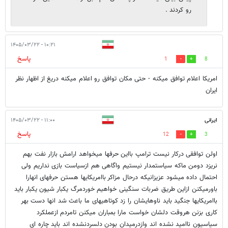
رو کردند .
۱۰:۲۱ - ۱۴۰۵/۰۳/۲۲
پاسخ
1
8
امریکا اعلام توافق میکنه - حتی مکان توافق رو اعلام میکنه دریغ از اظهار نظر
ایران
ایرانی
۱۱:۰۰ - ۱۴۰۵/۰۳/۲۲
پاسخ
12
3
اولن توافقی درکار نیست ترامپ بااین حرفها میخواهد ارامش بازار نفت بهم
نریزد دومن ماکه سیاستمدار نیستیم واگاهی هم ازسیاست بازی نداریم ولی
احتمال داده میشود عزیزانیکه درحال مزاکر باامریکایها هستن حرفهای انهارا
باورمیکنن ازاین طریق ضربات سنگینی خواهیم خوردمرگ یکبار شیون یکبار باید
باامریکایها جنگید باید ناوهایشان را زد کوتاهیهای ما باعث شد انها دست بهر
کاری بزنن هروقت دلشان خواست مارا بمباران میکنن تامردم ازعملکرد
سیاسیون ناامید نشده اند وازدرمیدان بودن دلسردنشده اند باید چاره ای