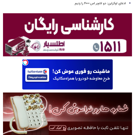
ادعای اوکراین: دو لانچر اس-۴۰۰ را زدیم