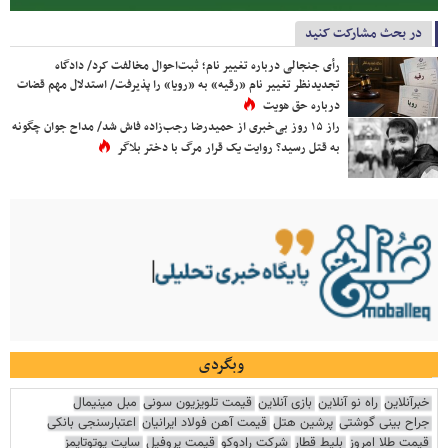
در بحث مشارکت کنید
رأی جنجالی درباره تغییر نام؛ ثبت‌احوال مخالفت کرد/ دادگاه
تجدیدنظر تغییر نام «رقیه» به «رویا» را پذیرفت/ استدلال مهم قضات
درباره حق هویت
راز ۱۵ روز بی‌خبری از حمیدرضا رجب‌زاده فاش شد/ مداح جوان چگونه
به قتل رسید؟ روایت یک قرار مرگ با دختر بلاگر
وبگردی
خبرآنلاین
راه نو آنلاین
بازی آنلاین
قیمت تلویزیون سونی
مبل مینیمال
جراح بینی گوشتی
پرشین هتل
قیمت آهن فولاد ایرانیان
اعتبارسنجی بانکی
قیمت طلا امروز
بلیط قطار
شرکت رادوکو
قیمت پروفیل
سایت یوتوتایمز