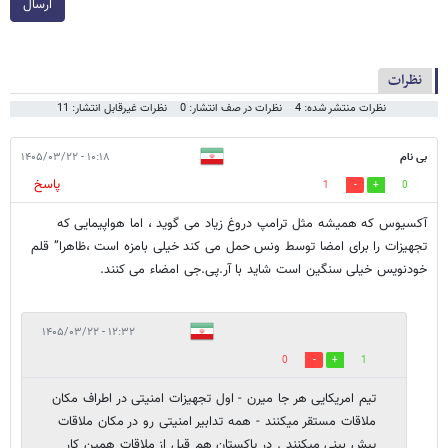
ارسال
نظرات
نظرات منتشر شده: 4
نظرات در صف انتشار: 0
نظرات غیرقابل انتشار: 11
بی نام
۱۰:۱۸ - ۱۴۰۵/۰۳/۲۲
پاسخ
1
0
آکسیوس که همیشه مثل ترامپ دروغ زیاد می گوید ، اما هواپیمایی که
تجهیزات را برای امضا توسط ونس حمل می کند خیلی بامزه است ،ظاهرا” قلم
خودنویس خیلی سنگین است شاید با آر.پی.جی امضاء می کنند.
۱۲:۳۲ - ۱۴۰۵/۰۳/۲۲
0
1
تیم امریکایی هر جا میرن - اول تجهیزات امنیتی در اطراف مکان
ملاقات مستقر میکنند - همه تدابیر امنیتی رو در مکان ملاقات
پیش بینی میکنند . در پاکستان هم قبل از ملاقات همین کار