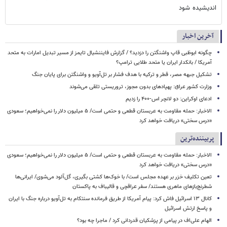
اندیشیده شود
آخرین اخبار
چگونه ابوظبی قاپ واشنگتن را دزدید؟ / گزارش فایننشیال تایمز از مسیر تبدیل امارات به متحد
آمریکا / بانکدار ایران یا متحد طلایی ترامپ؟
تشکیل جبهه‌ مصر، قطر و ترکیه با هدف فشار بر تل‌آویو و واشنگتن برای پایان جنگ
وزارت کشور عراق: پهپادهای بدون مجوز، تروریستی تلقی می‌شوند
ادعای اوکراین: دو لانچر اس-۴۰۰ را زدیم
الاخبار: حمله مقاومت به عربستان قطعی و حتمی است/ ۵ میلیون دلار را نمی‌خواهیم؛ سعودی
«درس سختی» دریافت خواهد کرد
پربیننده‌ترین
الاخبار: حمله مقاومت به عربستان قطعی و حتمی است/ ۵ میلیون دلار را نمی‌خواهیم؛ سعودی
«درس سختی» دریافت خواهد کرد
تعین تکلیف خزر بر عهده مجلس است/ با خوک‌ها کشتی بگیری، گل‌آلود می‌شوی/ ایرانی‌ها
شطرنج‌بازهای ماهری هستند/ سفر عراقچی و قالیباف به پاکستان
کانال ۱۳ اسرائیل فاش کرد: پیام آمریکا از طریق فرمانده سنتکام به تل‌آویو درباره جنگ با ایران
و پاسخ ارتش اسرائیل
الهام علی‌اف در پیامی از پزشکیان قدردانی کرد / ماجرا چه بود؟