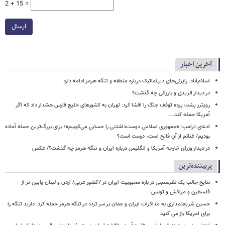
2 + 15 =
ارسال
آخرین اخبار
اسلام‌آباد: رایزنی‌های دیپلماتیک درباره منطقه و تنگه هرمز ادامه دارد
در دیدار الزیدی و بارزانی چه گذشت؟
رویترز پشت پرده توقف جنگ را افشا کرد: تهران به کشورهای خلیج فارس هشدار داد که اگر
آمریکا حمله کند....
ادعای ترامپ: «جمهوری اسلامی دوست‌داشتنی را حسابی می‌کوبیم»؛ برای بزرگ‌ترین حمله آماده
بودیم/ غنائم از آنِ فاتح است، درست است؟
در دیدار وزرای خارجه آمریکا و انگلیس درباره ایران و تنگه هرمز چه گذشت؟/ عکس
پربیننده‌ترین
نتایج جالب یک نظرسنجی در باره محبوبیت ایران در 7کشور عربی/ اردن و لبنان پایین تر از
فلسطین و مراکش و تونس
حسین شریعتمداری به مذاکرات ایران و عمان بر سر تردد در تنگه هرمز حمله کرد: دارید تنگه را
برای امریکا باز می کنید