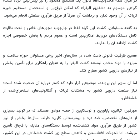
در میان همه محدودیت‌ها، قانون یک استثنای محدود را نیز پیش‌بینی کرده است؛
گیاهی موسوم به «شقایق الیفرا» که امکان تیغ‌زنی و استحصال مستقیم شیره
تریاک از آن وجود ندارد و برداشت آن صرفاً از طریق فرآوری صنعتی انجام می‌شود.
به گفته مسئولان، کشت این گیاه فقط در چارچوب مجوزهای خاص و تحت نظارت
کامل دستگاه‌های ذی‌ربط امکان‌پذیر است و عموم مردم یا بخش خصوصی اجازه
کشت آزادانه آن را ندارند.
همین ظرفیت قانونی باعث شده در سال‌های اخیر برخی مسئولان حوزه سلامت و
مبارزه با مواد مخدر، توسعه کشت الیفرا را به عنوان راهکاری برای تأمین بخشی
از نیازهای دارویی کشور مطرح کنند.
اما آن سوی این پرونده، موضوعی قرار دارد که کمتر درباره آن صحبت شده است؛
نیاز صنعت دارویی کشور به مشتقات تریاک و آلکالوئیدهای استخراج‌شده از
خشخاش.
مورفین، تبائین، پاپاورین و نوسکاپین از جمله موادی هستند که در تولید بسیاری
از داروهای تخصصی، ضد درد و بیمارستانی کاربرد دارند. سال‌ها بخشی از نیاز
کشور از طریق فرآوری مواد کشف‌شده توسط دستگاه‌های مقابله با قاچاق تأمین
می‌شد، اما تحولات افغانستان و کاهش سطح زیر کشت خشخاش در این کشور،