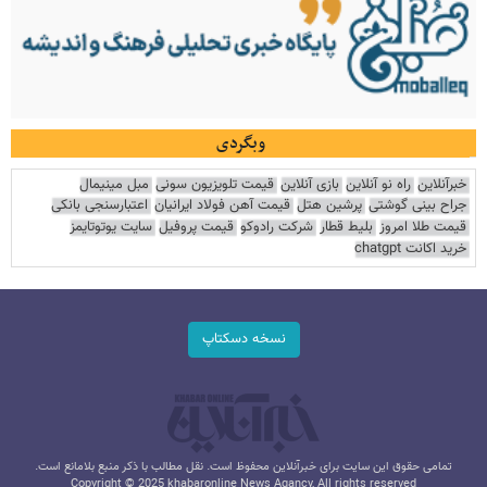
وبگردی
خبرآنلاین
راه نو آنلاین
بازی آنلاین
قیمت تلویزیون سونی
مبل مینیمال
جراح بینی گوشتی
پرشین هتل
قیمت آهن فولاد ایرانیان
اعتبارسنجی بانکی
قیمت طلا امروز
بلیط قطار
شرکت رادوکو
قیمت پروفیل
سایت یوتوتایمز
خرید اکانت chatgpt
نسخه دسکتاپ
تمامی حقوق این سایت برای خبرآنلاین محفوظ است. نقل مطالب با ذکر منبع بلامانع است.
Copyright © 2025 khabaronline News Agancy, All rights reserved