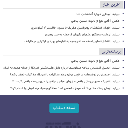
آخرین اخبار
ببینید | بیداری دوباره آتشفشان اتنا
عکس | قابی تلخ از تابوت حسین پناهی
ببینید | فوران آتشفشان پوپوکتپتل مکزیک با ستون خاکستر ۳ کیلومتری
ببینید | روایت سخنگوی شورای نگهبان از حمله به بیت رهبری
ببینید | انتشار تصاویر لحظه حمله روسیه به انبارهای پهپادی اوکراین در خارکف
پربیننده‌ترین
عکس | قابی تلخ از تابوت حسین پناهی
ببینید | تحلیل کارشناس برنامه صداوسیما درباره دلیل عقب‌نشینی آمریکا از حمله مجدد به ایران
ببینید | جدیدترین توضیحات عراقچی درباره روند مذاکرات با آمریکا؛ مذاکرات تعطیل شد؟
ببینید | تعریف «میهن‌پرستی واقعی» از زبان عباس عراقچی؛ میهن‌پرست واقعی کیست؟
ببینید | زمان بسته ماندن تنگه هرمز مشخص شد؛ سخنگوی سپاه چه شرطی را اعلام کرد؟
نسخه دسکتاپ