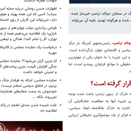
شهادت همراه نداشتند
اظهارات حسن روحانی درباره حمله آمری
رگ در سخنان دونالد ترامپ خبرساز شده
میناب/ کسی که این همه پهپاد و هواپی
دارد، نمی‌تواند این کارش از روی اشتباه
 شده و هرگونه تهدید علیه آن می‌تواند
طراحی براندازی دولت چهاردهم از سوی
خرازی؛ یک اطلاعیه می‌دهیم همه از شهر
تهران، کار را تمام کنند/ هتاکی و توهی
نالد ترامپ
، رئیس‌جمهور آمریکا، بار دیگر
درخواست یک نماینده مجلس از قالیباف 
سیاسی و اقتصادی جهان بازگردانده است.
مهریه
 این جزیره را به عنوان یکی از مهم‌ترین
آیا بنزین گران می‌شود؟/ نماینده مجلس
وقی با موانع فراوانی روبه‌رو است، اما
جنگی افزایش قیمت بنزین پیامدهای گ
.
و امنیتی خواهد داشت
نماینده مجلس: اینکه به طرفدار جنگ ی
قرار گرفته است؟
بزنیم، در اخلاق سیاسی اسلام نیست/ 
خودجوش به سمت شعارهای هنجارش
یره خارگ از سوی ترامپ باعث شده توجه
نمی‌روند بلکه ...
ن جزیره تنها به موقعیت جغرافیایی آن
علت شنیده شدن صدای انفجار در پاک
شاره به خارگ بلافاصله ابعاد سیاسی،
اطلاعیه داد
 فراتر از یک موضع‌گیری تبلیغاتی ارزیابی