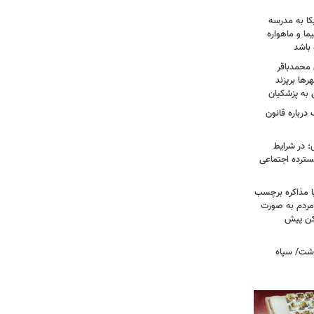
کا به مدرسه
ما و ماهواره
 باشد
 محمدباقر
ها بریزند
ن به پزشکیان
درباره قانون
: در شرایط
سترده اجتماعی
ا مذاکره برچسب
مردم به صورت
کن پیش
دشت/ سپاه