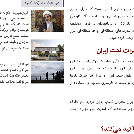
در بحث مشارکت کنید
 جزایر خلیج فارس است که دارای منابع
شیخ‌نشین‌ها چگونه فک
یت‌های تجاری بوده است. آثار تاریخی
مسجدجامعی: عمان تن
ازرگانان و دریانوردان در قرون مختلف
است که نگاه متفاوتی 
عربستان برادر بزرگ‌
رت‌های منطقه‌ای و فرامنطقه‌ای قرار
مسلط خلیج فارس ا
جاد کرده بود.
سازمان وظیفه عمومی 
رات نفت ایران
معافیت سربازان فراری
ه، وابستگی صادرات انرژی ایران به این
ابوالفتح: برای ترامپ
دهد حدود ۹۰ درصد نفت خام صادراتی ایران از خارگ صادر می‌شود و این
سر کار باشد یا عمامه/
طول جنگ ایران و عراق نیز خارگ بارها
تغییر حکومت نیست/ 
در توقف حملات نقش
توانست با بازسازی مداوم و استفاده از
ایران معرفی کنیم، بدون تردید نام خارگ
ژی معتقدند که امنیت این جزیره ارتباط
کید می‌کند؟