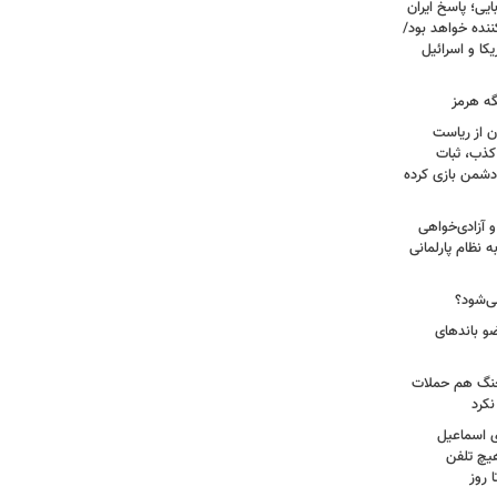
یی؛ پاسخ ایران
نده خواهد بود/
ا و اسرائیل
گه هرمز
ن از ریاست
کذب، ثبات
دشمن بازی کرده
 آزادی‌خواهی
نظام پارلمانی
ی‌شود؟
عات: ۲۱ عامل موساد و ۴ عضو باندهای
 جنگ هم حملات
نکرد
ی اسماعیل
هیچ تلفن
 روز