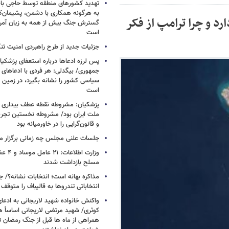
تهدید کشورهای منطقه توسط حاجی بابا
به هرگونه همکاری با دشمن، پشیمان‌کن
د و چرا ترامپ از فکر
گسترش جنگ بیش از همه به زیان آمریک
است
جزئیات جدید از طرح راهبردی امنیت تن
پس لرزه ادعاها درباره استعفای پزشکیا
جمهوری/ بیگدلی: هر فردی با ادعاهای 
سیاسی کشور را نشانه بگیرد، در زمین 
است
پزشکیان: مشروطه نقطه عطف بیداری و
ملت ایران بود/ مشروطه نخستین تجربه 
و قانون‌گرایی را در خاورمیانه بود
جلسات علنی مجلس چه زمانی برگزار م
وزارت اطلا
مسلح بازداشت شدند
مذاکره بهانه است؛ انتخابات نشانه؟/
انتخاباتی تندروها به قالیباف را متوقف 
واکنش خانواده شهید لاریجانی به ادعا
کوثری/ شهید مرتضی لاریجانی اساساً 
همراهی از ماه ها قبل از جنگ رمضان تا