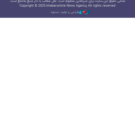
تمامی حقوق این سایت برای خبرآنلاین محفوظ است. نقل مطالب با ذکر منبع بلامانع است.
Copyright © 2025 khabaronline News Agancy, All rights reserved
طراحی و تولید: نستوه