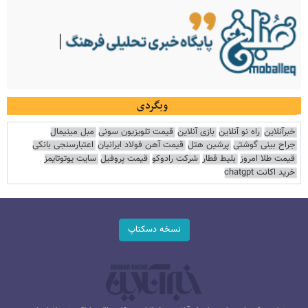
وبگردی
خبرآنلاین
راه نو آنلاین
بازی آنلاین
قیمت تلویزیون سونی
مبل مینیمال
جراح بینی گوشتی
پرشین هتل
قیمت آهن فولاد ایرانیان
اعتبارسنجی بانکی
قیمت طلا امروز
بلیط قطار
شرکت رادوکو
قیمت پروفیل
سایت یوتوتایمز
خرید اکانت chatgpt
نسخه دسکتاپ