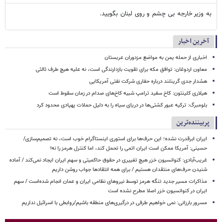
به وزیر خارجه بی چشم و روی لبنان بگویید.
آخرین اخبار
اخباری از حمله یمن به مواضع مزدوران عربستان
معاون اردوغان: توافق مکه برای تقویت بازدارندگی است، نه علیه هیچ طرف ثالثی
هشدار جدی گرینلند درباره حفاری شرکت نفتی آمریکایی
هیلاری کلینتون: کاخ سفید ترامپ شبیه کاخ‌های صدام در زمان سقوط است
بلومبرگ: ترکیه عبور کشتی‌ها در دریای سیاه را به دلیل حملات پهپادی محدود کرد
پربیننده‌ترین
ایران ابرقدرت نشده؛ این حرف‌ها برای استوری اینستاگرام خوب است، نه تصمیم‌سازی/
حسینی: آمریکا ممکن است ایران اتمی را تحمل کند، اما کنترل هرمز را نه!
غریب‌آبادی: کنوانسیون خزر هیچ تغییری در حقوق حاکمیتی و سهم ایران ایجاد نمی‌کند / آماده
شنیدن حرف‌های منتقدان هستیم / برای همه انتقادها جواب روشن داریم
مذاکرات مسیر جدید تنگه هرمز توسط نیروهای نظامی ایران و عمان انجام شده‌است / سهم
ایران در کنوانسیون خزر اصلا مطرح نشده است
مسرور بارزانی: نمی خواهیم طرفی در درگیری‌های منطقه باشیم/روابطی با اسرائیل نداریم