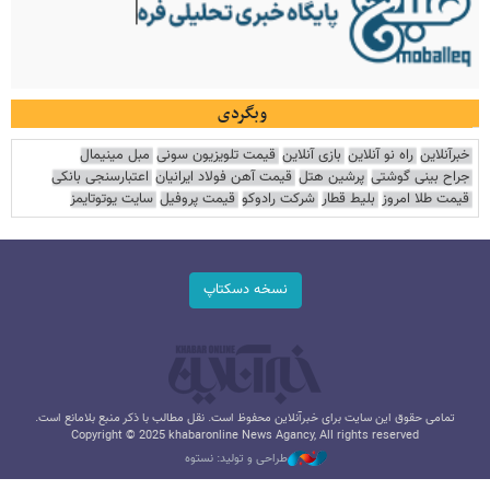
وبگردی
خبرآنلاین
راه نو آنلاین
بازی آنلاین
قیمت تلویزیون سونی
مبل مینیمال
جراح بینی گوشتی
پرشین هتل
قیمت آهن فولاد ایرانیان
اعتبارسنجی بانکی
قیمت طلا امروز
بلیط قطار
شرکت رادوکو
قیمت پروفیل
سایت یوتوتایمز
نسخه دسکتاپ
تمامی حقوق این سایت برای خبرآنلاین محفوظ است. نقل مطالب با ذکر منبع بلامانع است.
Copyright © 2025 khabaronline News Agancy, All rights reserved
طراحی و تولید: نستوه