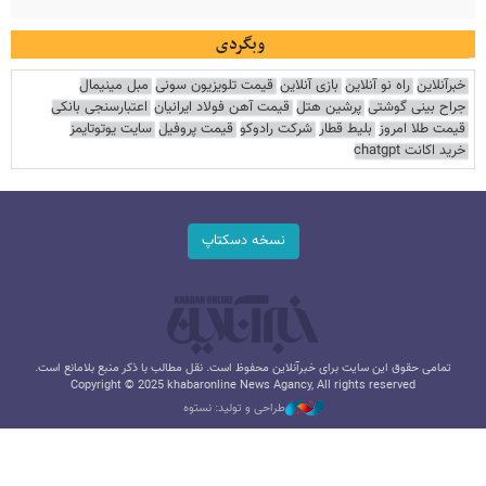
وبگردی
خبرآنلاین
راه نو آنلاین
بازی آنلاین
قیمت تلویزیون سونی
مبل مینیمال
جراح بینی گوشتی
پرشین هتل
قیمت آهن فولاد ایرانیان
اعتبارسنجی بانکی
قیمت طلا امروز
بلیط قطار
شرکت رادوکو
قیمت پروفیل
سایت یوتوتایمز
خرید اکانت chatgpt
نسخه دسکتاپ
تمامی حقوق این سایت برای خبرآنلاین محفوظ است. نقل مطالب با ذکر منبع بلامانع است.
Copyright © 2025 khabaronline News Agancy, All rights reserved
طراحی و تولید: نستوه