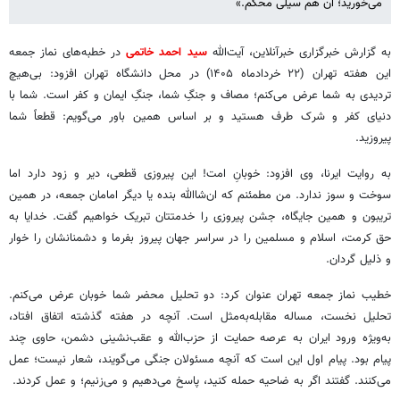
می‌خورید؛ آن هم سیلی محکم.»
به گزارش خبرگزاری خبرآنلاین، آیت‌الله
سید احمد خاتمی
در خطبه‌های نماز جمعه
این هفته تهران (۲۲ خردادماه ۱۴۰۵) در محل دانشگاه تهران افزود: بی‌هیچ
تردیدی به شما عرض می‌کنم؛ مصاف و جنگِ شما، جنگِ ایمان و کفر است. شما با
دنیای کفر و شرک طرف هستید و بر اساس همین باور می‌گویم: قطعاً شما
پیروزید.
به روایت ایرنا، وی افزود: خوبانِ امت! این پیروزی قطعی، دیر و زود دارد اما
سوخت و سوز ندارد. من مطمئنم که ان‌شاالله بنده یا دیگر امامان جمعه، در همین
تریبون و همین جایگاه، جشن پیروزی را خدمتتان تبریک خواهیم گفت. خدایا به
حق کرمت، اسلام و مسلمین را در سراسر جهان پیروز بفرما و دشمنانشان را خوار
و ذلیل گردان.
خطیب نماز جمعه تهران عنوان کرد: دو تحلیل محضر شما خوبان عرض می‌کنم.
تحلیل نخست، مساله مقابله‌به‌مثل است. آنچه در هفته گذشته اتفاق افتاد،
به‌ویژه ورود ایران به عرصه حمایت از حزب‌الله و عقب‌نشینی دشمن، حاوی چند
پیام بود. پیام اول این است که آنچه مسئولان جنگی می‌گویند، شعار نیست؛ عمل
می‌کنند. گفتند اگر به ضاحیه حمله کنید، پاسخ می‌دهیم و می‌زنیم؛ و عمل کردند.