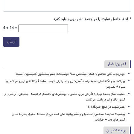
*
لطفا حاصل عبارت را در جعبه متن روبرو وارد کنید
4 + 14 =
ارسال
آخرین اخبار
چهارچوب کلی تفاهم با عمان مشخص شد/ توضیحات مهم سخنگوی کمیسیون امنیت
پهپادها و جنگنده‌های منهدم‌شده آمریکایی و اسرائیلی توسط سامانۀ پدافندی نوین هوافضای
سپاه + تصاویر
خطیب نماز جمعه تهران: افرادی برای حضور با پوشش‌های ناهنجار در عرصه اجتماعی، از خارج از
کشور دلار و ارز دریافت می‌کنند
رهبر شهید در جمع خبرنگاران!
پیشنهاد نماینده مجلس: استخراج و نشر بیانیه های اسلامی در مسئله حقوق بشر به سایر
کشورهای دنیا + جزئیات
پربیننده‌ترین