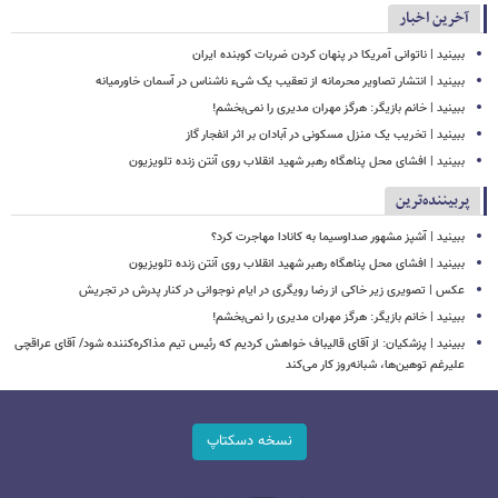
آخرین اخبار
‏ببینید | ناتوانی آمریکا در پنهان کردن ضربات کوبنده ایران
ببینید | انتشار تصاویر محرمانه از تعقیب یک شیء ناشناس در آسمان خاورمیانه
ببینید | خانم بازیگر: هرگز مهران مدیری را نمی‌بخشم!
ببینید | تخریب یک منزل مسکونی در آبادان بر اثر انفجار گاز
ببینید | افشای محل پناهگاه‌ رهبر شهید انقلاب روی آنتن زنده تلویزیون
پربیننده‌ترین
ببینید | آشپز مشهور صداوسیما به کانادا مهاجرت کرد؟
ببینید | افشای محل پناهگاه‌ رهبر شهید انقلاب روی آنتن زنده تلویزیون
عکس | تصویری زیر خاکی از رضا رویگری در ایام نوجوانی در کنار پدرش در تجریش
ببینید | خانم بازیگر: هرگز مهران مدیری را نمی‌بخشم!
ببینید | پزشکیان: از آقای قالیباف خواهش کردیم که رئیس تیم مذاکره‌کننده شود/ آقای عراقچی
علیرغم توهین‌ها، شبانه‌روز کار می‌کند
نسخه دسکتاپ