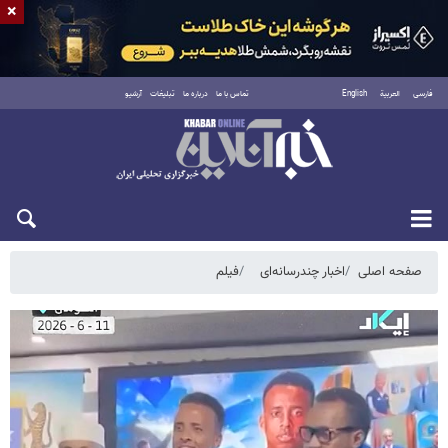
×
فارسی
العربية
English
تماس با ما
درباره ما
تبلیغات
آرشیو
شنبه ۱۷ مرداد ۱۴۰۵
صفحه اصلی
اخبار چندرسانه‌ای
فیلم