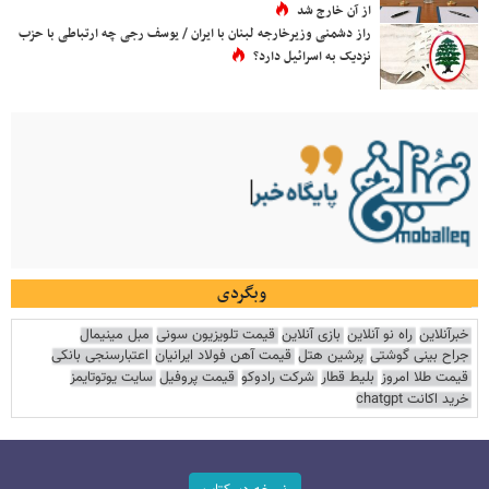
از آن خارج شد
راز دشمنی وزیرخارجه لبنان با ایران / یوسف رجی چه ارتباطی با حزب
نزدیک به اسرائیل دارد؟
وبگردی
خبرآنلاین
راه نو آنلاین
بازی آنلاین
قیمت تلویزیون سونی
مبل مینیمال
جراح بینی گوشتی
پرشین هتل
قیمت آهن فولاد ایرانیان
اعتبارسنجی بانکی
قیمت طلا امروز
بلیط قطار
شرکت رادوکو
قیمت پروفیل
سایت یوتوتایمز
خرید اکانت chatgpt