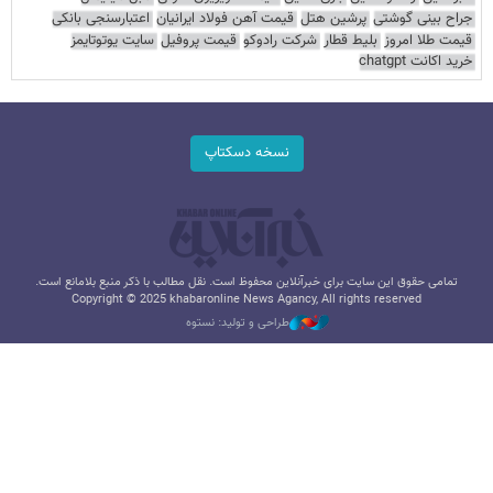
جراح بینی گوشتی
پرشین هتل
قیمت آهن فولاد ایرانیان
اعتبارسنجی بانکی
قیمت طلا امروز
بلیط قطار
شرکت رادوکو
قیمت پروفیل
سایت یوتوتایمز
خرید اکانت chatgpt
نسخه دسکتاپ
تمامی حقوق این سایت برای خبرآنلاین محفوظ است. نقل مطالب با ذکر منبع بلامانع است.
Copyright © 2025 khabaronline News Agancy, All rights reserved
طراحی و تولید: نستوه