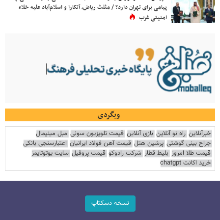
پیامی برای تهران دارد؟ / مثلث ریاض، آنکارا و اسلام‌آباد علیه خلاء
امنیتی غرب
وبگردی
خبرآنلاین
راه نو آنلاین
بازی آنلاین
قیمت تلویزیون سونی
مبل مینیمال
جراح بینی گوشتی
پرشین هتل
قیمت آهن فولاد ایرانیان
اعتبارسنجی بانکی
قیمت طلا امروز
بلیط قطار
شرکت رادوکو
قیمت پروفیل
سایت یوتوتایمز
خرید اکانت chatgpt
نسخه دسکتاپ