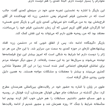
ملودرام را بسیار دوست دارم. البته کمدی را هم دوست دارم.
این بازیگر با اشاره به نخستین تجربه جدی خود در سینمای کمدی گفت: جالب
است که در نخستین فیلم کمدی‌ام یعنی «دشمن زن» که تهیه‌کننده اثر آقای
فرح‌بخش بود به من می‌گفت «تو نمی‌توانی کمدی بازی کنی و بازیگر جدی هستی»
اما کارگردان فیلم آقای کریم امینی که آن زمان نخستین فیلم خود را می‌ساخت،
معتقد بود که من روحیه طنزی دارم که می‌تواند به این نقش کمک کند.
بازیگر «گیجگاه» ادامه داد: پس از اتفاق خوبی که در «دشمن زن» افتاد
پیشنهادهای تازه‌ای در حوزه کمدی به سمت من سرازیر شد. با این حال من هر دو
ژانر را دوست دارم اما شرایط به شکلی است که امروز بیشتر این نوع فیلمنامه‌ها
نوشته می‌شوند و سریال‌ها نیز به این سمت رفته‌اند. از سوی دیگر حوصله مردم
برای تماشای فیلم‌های اجتماعی کمتر شده است؛ زیرا در این آثار معمولاً شادابی
کمتری می‌بینند و بیشتر با معضلات و مشکلات مواجه هستند. به همین دلیل
چنین روندی شکل گرفته است.
علوی در پایان با اشاره به حضور خود در رقابت‌های بین‌المللی هنرمندان مطرح
کرد: سال گذشته در مسابقات جام جهانی فوتبال هنرمندان، آرت فوتبال در روسیه
و شهر مسکو حضور داشتیم. مسابقات را هم خیلی خوب آغاز کرده بودیم اما
متأسفانه شرایط با جنگ ۱۲ روزه همزمان شد و مجبور شدیم از ادامه رقابت‌ها