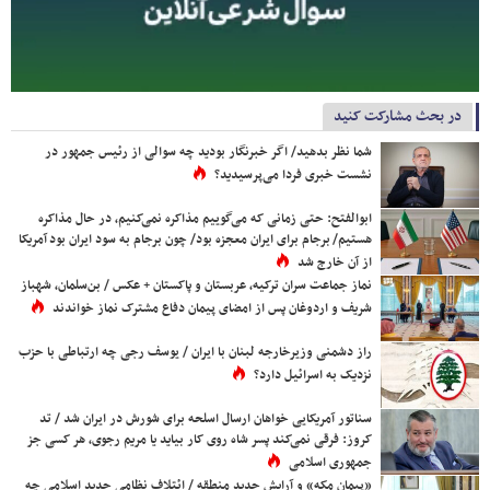
در بحث مشارکت کنید
شما نظر بدهید/ اگر خبرنگار بودید چه سوالی از رئیس جمهور در
نشست خبری فردا می‌پرسیدید؟
ابوالفتح: حتی زمانی که می‌گوییم مذاکره نمی‌کنیم، در حال مذاکره
هستیم/ برجام برای ایران معجزه بود/ چون برجام به سود ایران بود آمریکا
از آن خارج شد
نماز جماعت سران ترکیه، عربستان و پاکستان + عکس / بن‌سلمان، شهباز
شریف و اردوغان پس از امضای پیمان دفاع مشترک نماز خواندند
راز دشمنی وزیرخارجه لبنان با ایران / یوسف رجی چه ارتباطی با حزب
نزدیک به اسرائیل دارد؟
سناتور آمریکایی خواهان ارسال اسلحه برای شورش در ایران شد / تد
کروز: فرقی نمی‌کند پسر شاه روی کار بیاید یا مریم رجوی، هر کسی جز
جمهوری اسلامی
«پیمان مکه» و آرایش جدید منطقه / ائتلاف نظامی جدید اسلامی چه