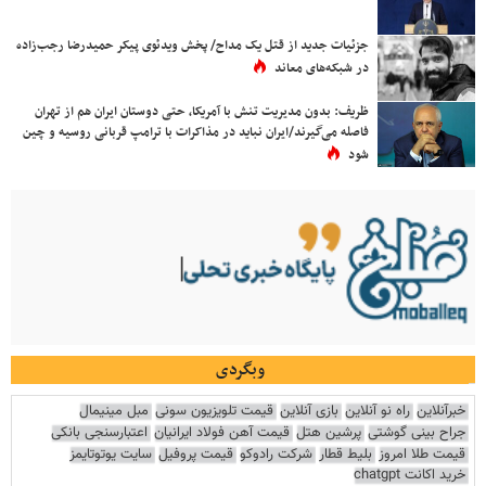
جزئیات جدید از قتل یک مداح/ پخش ویدئوی پیکر حمیدرضا رجب‌زاده
در شبکه‌های معاند
ظریف: بدون مدیریت تنش با آمریکا، حتی دوستان ایران هم از تهران
فاصله می‌گیرند/ایران نباید در مذاکرات با ترامپ قربانی روسیه و چین
شود
وبگردی
خبرآنلاین
راه نو آنلاین
بازی آنلاین
قیمت تلویزیون سونی
مبل مینیمال
جراح بینی گوشتی
پرشین هتل
قیمت آهن فولاد ایرانیان
اعتبارسنجی بانکی
قیمت طلا امروز
بلیط قطار
شرکت رادوکو
قیمت پروفیل
سایت یوتوتایمز
خرید اکانت chatgpt