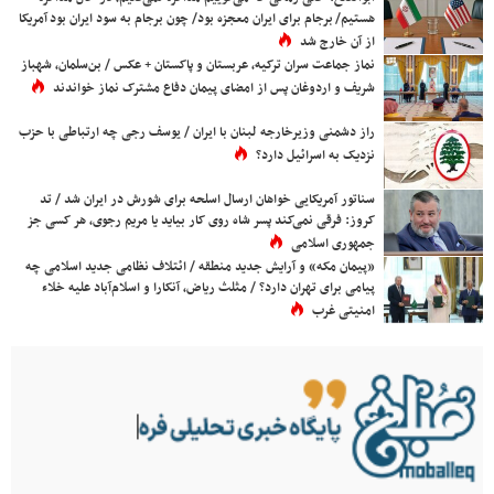
هستیم/ برجام برای ایران معجزه بود/ چون برجام به سود ایران بود آمریکا
از آن خارج شد
نماز جماعت سران ترکیه، عربستان و پاکستان + عکس / بن‌سلمان، شهباز
شریف و اردوغان پس از امضای پیمان دفاع مشترک نماز خواندند
راز دشمنی وزیرخارجه لبنان با ایران / یوسف رجی چه ارتباطی با حزب
نزدیک به اسرائیل دارد؟
سناتور آمریکایی خواهان ارسال اسلحه برای شورش در ایران شد / تد
کروز: فرقی نمی‌کند پسر شاه روی کار بیاید یا مریم رجوی، هر کسی جز
جمهوری اسلامی
«پیمان مکه» و آرایش جدید منطقه / ائتلاف نظامی جدید اسلامی چه
پیامی برای تهران دارد؟ / مثلث ریاض، آنکارا و اسلام‌آباد علیه خلاء
امنیتی غرب