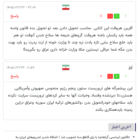
۲۲:۰۴ - ۱۴۰۵/۰۳/۲۳
پاسخ
0
1
آفرین هروقت این کتابی .مناسب تحویل دادن بعد تو تحویل بده قانون واسه
همه باید یکسان باشه هروقت گروهای شیعه ها سلاح شدن آنوقت تو هم
باید خلع سلاح بشی تازه یادت نره چند تا وزارت خونه از ارث پدرت رو باید بهت
بدن مگه شما عراقی نیستین مثلا وزارت خزانه داری عراق رو بگیرید6
آراز
۱۱:۵۹ - ۱۴۰۵/۰۳/۲۴
پاسخ
0
1
این پیشمرگه های تروریست ستون پنجم رژیم منحوس صهیونی وآمریکایی
هستن،،تا دیرنشده وفساد وخیانت آنها به سایر کردهای تروریست سرایت نکرده
باید سلاحهای خودراتحویل بدن ،وکشورهای ترکیه ایران سوریه وعراق دراین
زمینه بایدهمکاری بکنند
آخرین اخبار
«قانون لیندسی گراهام» با رای قاطع سنا تصویب شد / اضافه شدن تحریم‌های ایران به