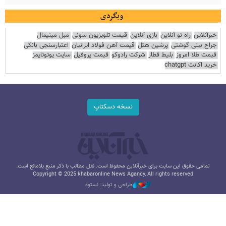
وبگردی
خبرآنلاین
راه نو آنلاین
بازی آنلاین
قیمت تلویزیون سونی
مبل مینیمال
جراح بینی گوشتی
پرشین هتل
قیمت آهن فولاد ایرانیان
اعتبارسنجی بانکی
قیمت طلا امروز
بلیط قطار
شرکت رادوکو
قیمت پروفیل
سایت یوتوتایمز
خرید اکانت chatgpt
نسخه دسکتاپ
تمامی حقوق این سایت برای خبرآنلاین محفوظ است. نقل مطالب با ذکر منبع بلامانع است.
Copyright © 2025 khabaronline News Agancy, All rights reserved
طراحی و تولید: نستوه