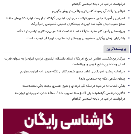
درخواست ترامپ در لایحه لیندسی گراهام
عراقچی: وقت آن رسیده که برادری واقعی در پیش بگیریم
اسرائیل و آمریکا جلوی حضور فرانسه در جنوب لبنان را گرفتند / فهرست اولیه کشورهای حافظ
صلح جنوب لبنان تائید شد /بیروت پیمانکاران امنیتی خصوصی را نپذیرفت
پروژه سالن رقص کاخ سفید متوقف شد / شکست ۴۰۰ میلیون دلاری ترامپ در دادگاه
پاشینیان: زمان برگزاری همه‌پرسی پیوستن ارمنستان به اروپا فرا نرسیده است
پربیننده‌ترین
بزرگ‌ترین شکست نظامی تاریخ آمریکا / استاد دانشگاه ایلینوی: ترامپ ایران را به عنوان قدرت
اصلی و بلامنازع خلیج فارس پذیرفته‌است
دیپلمات پیشین آمریکایی: شاید مجبور شویم کنترل تنگه هرمز را به ایران بسپاریم
پیمان دفاعی مکه چه بندهایی دارد؟
بقائی خطاب به ترامپ: در تنگه گیر کرده‌ای و هیچ اعتباری برایت باقی نمانده‌است
«قانون لیندسی گراهام» با رای قاطع سنا تصویب شد / اضافه شدن تحریم‌های ایران به
درخواست ترامپ در لایحه لیندسی گراهام