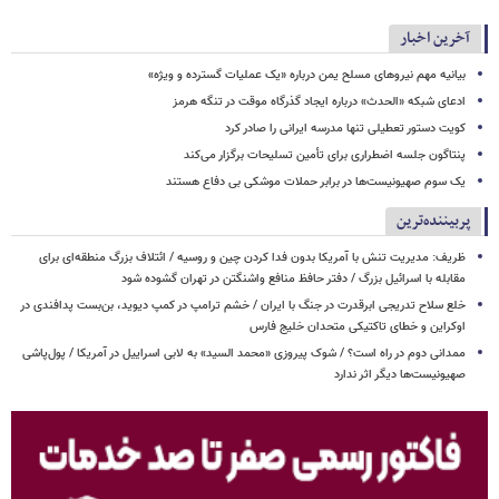
آخرین اخبار
بیانیه مهم نیروهای مسلح یمن درباره «یک عملیات گسترده و ویژه»
ادعای شبکه «الحدث» درباره ایجاد گذرگاه موقت در تنگه هرمز
کویت دستور تعطیلی تنها مدرسه ایرانی را صادر کرد
پنتاگون جلسه اضطراری برای تأمین تسلیحات برگزار می‌کند
یک‌ سوم صهیونیست‌ها در برابر حملات موشکی بی دفاع هستند
پربیننده‌ترین
ظریف: مدیریت تنش با آمریکا بدون فدا کردن چین و روسیه / ائتلاف بزرگ منطقه‌ای برای
مقابله با اسرائیل بزرگ / دفتر حافظ منافع واشنگتن در تهران گشوده شود
خلع سلاح تدریجی ابرقدرت در جنگ با ایران / خشم ترامپ در کمپ دیوید، بن‌بست پدافندی در
اوکراین و خطای تاکتیکی متحدان خلیج فارس
ممدانی دوم در راه است؟ / شوک پیروزی «محمد السید» به لابی اسراییل در آمریکا / پول‌پاشی
صهیونیست‌ها دیگر اثر ندارد