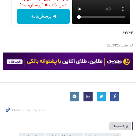
عمل نکنید❌ "پرسش‌نامه"
◀ پرسش‌نامه
۴۲/۴۲
کد مطلب
2232325
برچسب‌ها