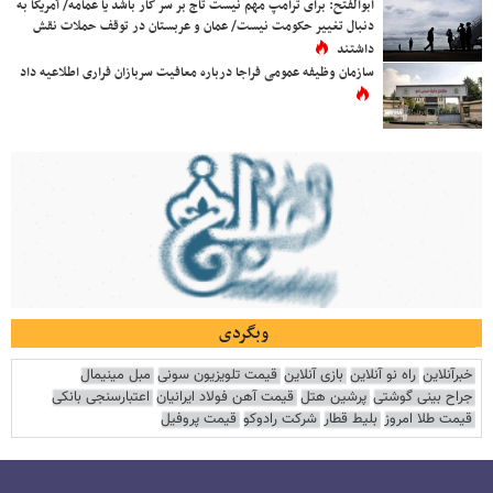
ابوالفتح: برای ترامپ مهم نیست تاج بر سر کار باشد یا عمامه/ آمریکا به
دنبال تغییر حکومت نیست/ عمان و عربستان در توقف حملات نقش
داشتند
سازمان وظیفه عمومی فراجا درباره معافیت سربازان فراری اطلاعیه داد
وبگردی
خبرآنلاین
راه نو آنلاین
بازی آنلاین
قیمت تلویزیون سونی
مبل مینیمال
جراح بینی گوشتی
پرشین هتل
قیمت آهن فولاد ایرانیان
اعتبارسنجی بانکی
قیمت طلا امروز
بلیط قطار
شرکت رادوکو
قیمت پروفیل