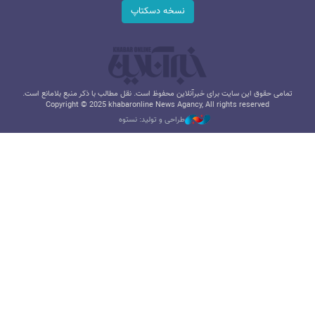
نسخه دسکتاپ
تمامی حقوق این سایت برای خبرآنلاین محفوظ است. نقل مطالب با ذکر منبع بلامانع است.
Copyright © 2025 khabaronline News Agancy, All rights reserved
طراحی و تولید: نستوه