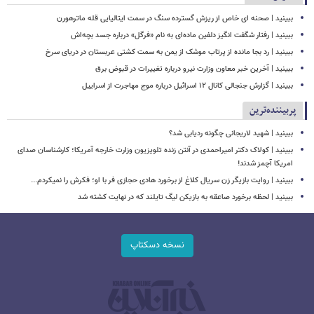
ببینید | صحنه ای خاص از ریزش گسترده سنگ در سمت ایتالیایی قله ماترهورن
ببینید | رفتار شگفت انگیز دلفین ماده‌ای به نام «فرگل» درباره جسد بچه‌اش
ببینید | رد بجا مانده از پرتاب موشک از یمن به سمت کشتی‌ عربستان در دریای سرخ
ببینید | آخرین خبر معاون وزارت نیرو درباره تغییرات در قبوض برق
ببینید | گزارش جنجالی کانال ۱۲ اسرائیل درباره موج مهاجرت از اسراییل
پربیننده‌ترین
ببینید | شهید لاریجانی چگونه ردیابی شد؟
ببینید | کولاک دکتر امیراحمدی در آنتن زنده تلویزیون وزارت خارجه آمریکا؛ کارشناسان صدای
امریکا آچمز شدند!
ببینید | روایت بازیگر زن سریال کلاغ از برخورد هادی حجازی فر با او؛ فکرش را نمیکردم...
ببینید | لحظه برخورد صاعقه به بازیکن لیگ تایلند که در نهایت کشته شد
نسخه دسکتاپ