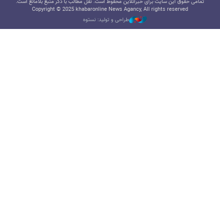
تمامی حقوق این سایت برای خبرآنلاین محفوظ است. نقل مطالب با ذکر منبع بلامانع است.
Copyright © 2025 khabaronline News Agancy, All rights reserved
طراحی و تولید: نستوه