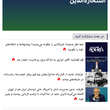
در بحث مشارکت کنید
شما نظر بدهید/ خبرآنلاین را چگونه می‌بینید؟ پیشنهادها و انتقادهای
خود را بگویید
قوه قضائیه: آقای خرازی به دادگاه ویژه روحانیت احضار شد
جزئیات جدید از قتل یک مداح/ پخش ویدئوی پیکر حمیدرضا رجب‌زاده
در شبکه‌های معاند
ظریف: بدون مدیریت تنش با آمریکا، حتی دوستان ایران هم از تهران
فاصله می‌گیرند/ایران نباید در مذاکرات با ترامپ قربانی روسیه و چین
شود