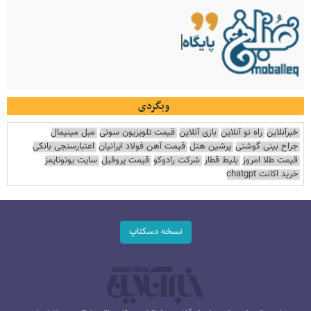
وبگردی
خبرآنلاین
راه نو آنلاین
بازی آنلاین
قیمت تلویزیون سونی
مبل مینیمال
جراح بینی گوشتی
پرشین هتل
قیمت آهن فولاد ایرانیان
اعتبارسنجی بانکی
قیمت طلا امروز
بلیط قطار
شرکت رادوکو
قیمت پروفیل
سایت یوتوتایمز
خرید اکانت chatgpt
نسخه دسکتاپ