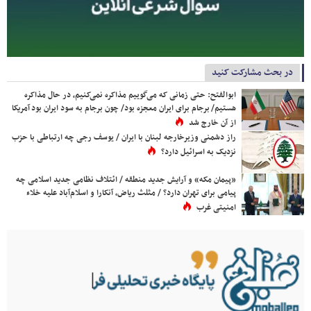
در بحث مشارکت کنید
ابوالفتح: حتی زمانی که می‌گوییم مذاکره نمی‌کنیم، در حال مذاکره
هستیم/ برجام برای ایران معجزه بود/ چون برجام به سود ایران بود آمریکا
از آن خارج شد
راز دشمنی وزیرخارجه لبنان با ایران / یوسف رجی چه ارتباطی با حزب
نزدیک به اسرائیل دارد؟
«پیمان مکه» و آرایش جدید منطقه / ائتلاف نظامی جدید اسلامی چه
پیامی برای تهران دارد؟ / مثلث ریاض، آنکارا و اسلام‌آباد علیه خلاء
امنیتی غرب