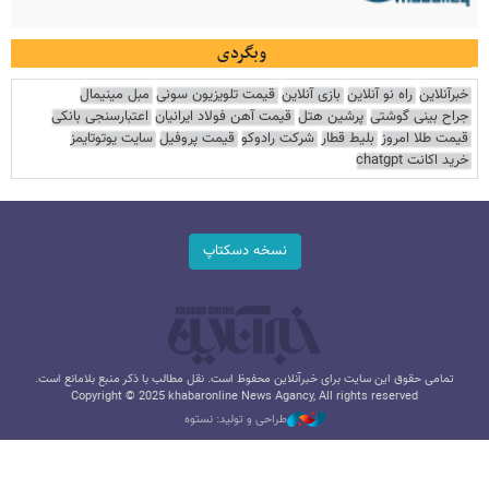
وبگردی
خبرآنلاین
راه نو آنلاین
بازی آنلاین
قیمت تلویزیون سونی
مبل مینیمال
جراح بینی گوشتی
پرشین هتل
قیمت آهن فولاد ایرانیان
اعتبارسنجی بانکی
قیمت طلا امروز
بلیط قطار
شرکت رادوکو
قیمت پروفیل
سایت یوتوتایمز
خرید اکانت chatgpt
نسخه دسکتاپ
تمامی حقوق این سایت برای خبرآنلاین محفوظ است. نقل مطالب با ذکر منبع بلامانع است.
Copyright © 2025 khabaronline News Agancy, All rights reserved
طراحی و تولید: نستوه