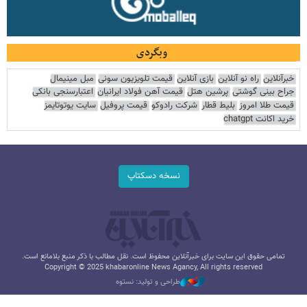
وبگردی
خبرآنلاین
راه نو آنلاین
بازی آنلاین
قیمت تلویزیون سونی
مبل مینیمال
جراح بینی گوشتی
پرشین هتل
قیمت آهن فولاد ایرانیان
اعتبارسنجی بانکی
قیمت طلا امروز
بلیط قطار
شرکت رادوکو
قیمت پروفیل
سایت یوتوتایمز
خرید اکانت chatgpt
نسخه دسکتاپ
تمامی حقوق این سایت برای خبرآنلاین محفوظ است. نقل مطالب با ذکر منبع بلامانع است.
Copyright © 2025 khabaronline News Agancy, All rights reserved
طراحی و تولید: نستوه