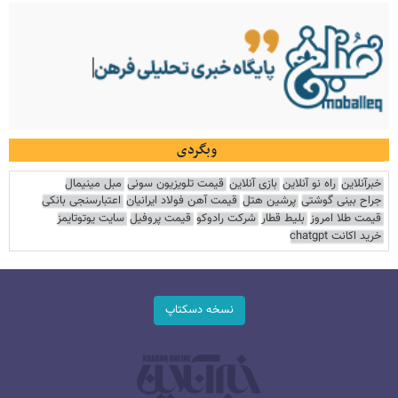
وبگردی
خبرآنلاین
راه نو آنلاین
بازی آنلاین
قیمت تلویزیون سونی
مبل مینیمال
جراح بینی گوشتی
پرشین هتل
قیمت آهن فولاد ایرانیان
اعتبارسنجی بانکی
قیمت طلا امروز
بلیط قطار
شرکت رادوکو
قیمت پروفیل
سایت یوتوتایمز
خرید اکانت chatgpt
نسخه دسکتاپ