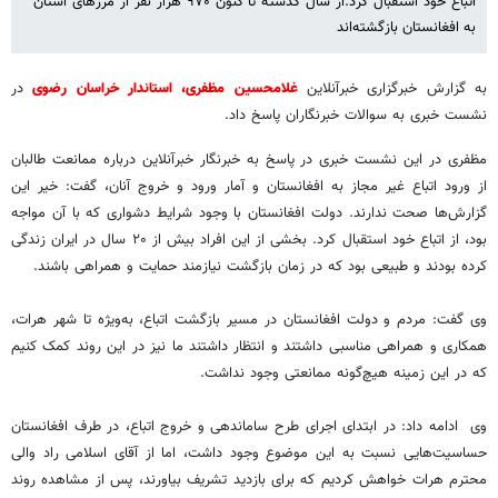
اتباع خود استقبال کرد.از سال گذشته تا کنون ۹۷۰ هزار نفر از مرزهای استان
به افغانستان بازگشته‌اند
به گزارش خبرگزاری خبرآنلاین
غلامحسین مظفری، استاندار خراسان رضوی
در
نشست خبری به سوالات خبرنگاران پاسخ داد.
مظفری در این نشست خبری در پاسخ به خبرنگار خبرآنلاین درباره ممانعت طالبان
از ورود اتباع غیر مجاز به افغانستان و آمار ورود و خروج آنان، گفت: خیر این
گزارش‌ها صحت ندارند. دولت افغانستان با وجود شرایط دشواری که با آن مواجه
بود، از اتباع خود استقبال کرد. بخشی از این افراد بیش از ۲۰ سال در ایران زندگی
کرده بودند و طبیعی بود که در زمان بازگشت نیازمند حمایت و همراهی باشند.
وی گفت: مردم و دولت افغانستان در مسیر بازگشت اتباع، به‌ویژه تا شهر هرات،
همکاری و همراهی مناسبی داشتند و انتظار داشتند ما نیز در این روند کمک کنیم
که در این زمینه هیچ‌گونه ممانعتی وجود نداشت.
وی ادامه داد: در ابتدای اجرای طرح ساماندهی و خروج اتباع، در طرف افغانستان
حساسیت‌هایی نسبت به این موضوع وجود داشت، اما از آقای اسلامی راد والی
محترم هرات خواهش کردیم که برای بازدید تشریف بیاورند، پس از مشاهده روند