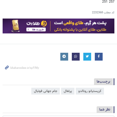
257 251
کد مطلب
2232368
برچسب‌ها
کریستیانو رونالدو
پرتغال
جام جهانی فوتبال
نظر شما