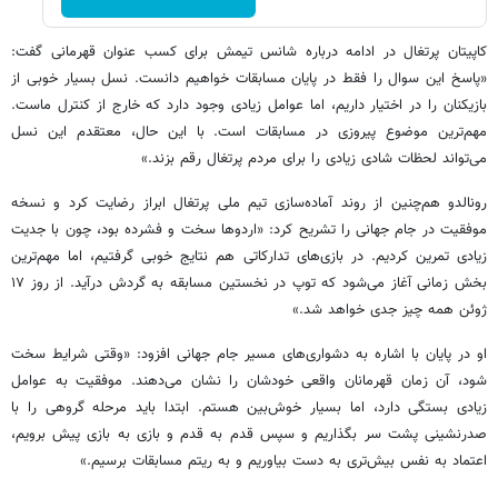
کاپیتان پرتغال در ادامه درباره شانس تیمش برای کسب عنوان قهرمانی گفت:
«پاسخ این سوال را فقط در پایان مسابقات خواهیم دانست. نسل بسیار خوبی از
بازیکنان را در اختیار داریم، اما عوامل زیادی وجود دارد که خارج از کنترل ماست.
مهم‌ترین موضوع پیروزی در مسابقات است. با این حال، معتقدم این نسل
می‌تواند لحظات شادی زیادی را برای مردم پرتغال رقم بزند.»
رونالدو هم‌چنین از روند آماده‌سازی تیم ملی پرتغال ابراز رضایت کرد و نسخه
موفقیت در جام جهانی را تشریح کرد: «اردوها سخت و فشرده بود، چون با جدیت
زیادی تمرین کردیم. در بازی‌های تدارکاتی هم نتایج خوبی گرفتیم، اما مهم‌ترین
بخش زمانی آغاز می‌شود که توپ در نخستین مسابقه به گردش درآید. از روز ۱۷
ژوئن همه چیز جدی خواهد شد.»
او در پایان با اشاره به دشواری‌های مسیر جام جهانی افزود: «وقتی شرایط سخت
شود، آن زمان قهرمانان واقعی خودشان را نشان می‌دهند. موفقیت به عوامل
زیادی بستگی دارد، اما بسیار خوش‌بین هستم. ابتدا باید مرحله گروهی را با
صدرنشینی پشت سر بگذاریم و سپس قدم به قدم و بازی به بازی پیش برویم،
اعتماد به نفس بیش‌تری به دست بیاوریم و به ریتم مسابقات برسیم.»