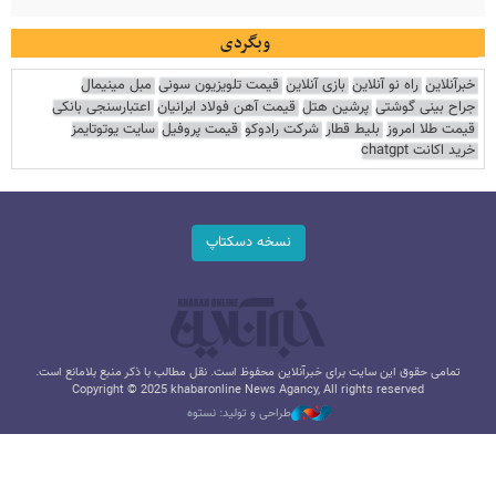
وبگردی
خبرآنلاین
راه نو آنلاین
بازی آنلاین
قیمت تلویزیون سونی
مبل مینیمال
جراح بینی گوشتی
پرشین هتل
قیمت آهن فولاد ایرانیان
اعتبارسنجی بانکی
قیمت طلا امروز
بلیط قطار
شرکت رادوکو
قیمت پروفیل
سایت یوتوتایمز
خرید اکانت chatgpt
نسخه دسکتاپ
تمامی حقوق این سایت برای خبرآنلاین محفوظ است. نقل مطالب با ذکر منبع بلامانع است.
Copyright © 2025 khabaronline News Agancy, All rights reserved
طراحی و تولید: نستوه