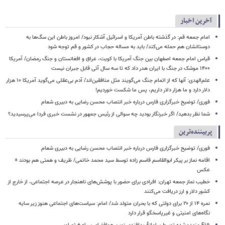
آخرین اخبار
امام جمعه قم: در گذشته باطن آمریکا و اسرائیل آشکار نبود/ امروز باطن این سگ‌ها به
دوستانشان هم حمله می‌کند/ باید به مساله حجاب در کشور و قم توجه شود
قیاس امام جمعه اصفهان بین جنگ آمریکا با کویت، عراق و افغانستان و جنگ رمضان/ آمریکا
۱۴۰۰ موشک در جنگ با ایران هدر داد که تا سه سال آتی قابل جبران نیست
علم‌الهدی: آنها که از اتمام جنگ می‌گویند مثل منافقین‌اند/ آدم بی‌عقلی می‌گوید آمریکا ۱۰ هزار
دلار دارد و ما هزار دلار داریم، پس ما شکست خوردیم!
فوری/ توضیح خبرگزاری فارس درباره خبر انتصاب محسن رضایی به دبیری شعام
شما نظر بدهید/ اگر خبرنگار بودید چه سوالی از رئیس جمهور در نشست خبری فردا می‌پرسیدید؟
پربیننده‌ترین
فوری/ توضیح خبرگزاری فارس درباره خبر انتصاب محسن رضایی به دبیری شعام
اقامه نماز بر پیکر ابوالقاسم قاسم زاده توسط سید محمد خاتمی/ ظریف و همتی هم بودند +
عکس
خطیب نماز جمعه تهران: افرادی برای حضور با پوشش‌های ناهنجار در عرصه اجتماعی، از خارج از
کشور دلار و ارز دریافت می‌کنند
نمره ۱۴ از ۲۰ برای دولتی که با بحران متولد شد/ امام: سیاست‌های اجتماعی هنوز زیر سایه
نگاه‌های امنیتی و غیرپاسخگو قرار دارد