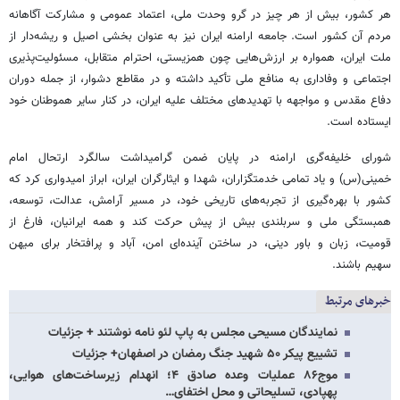
هر کشور، بیش از هر چیز در گرو وحدت ملی، اعتماد عمومی و مشارکت آگاهانه
مردم آن کشور است. جامعه ارامنه ایران نیز به عنوان بخشی اصیل و ریشه‌دار از
ملت ایران، همواره بر ارزش‌هایی چون همزیستی، احترام متقابل، مسئولیت‌پذیری
اجتماعی و وفاداری به منافع ملی تأکید داشته و در مقاطع دشوار، از جمله دوران
دفاع مقدس و مواجهه با تهدیدهای مختلف علیه ایران، در کنار سایر هموطنان خود
ایستاده است.
شورای خلیفه‌گری ارامنه در پایان ضمن گرامیداشت سالگرد ارتحال امام
خمینی(س) و یاد تمامی خدمتگزاران، شهدا و ایثارگران ایران، ابراز امیدواری کرد که
کشور با بهره‌گیری از تجربه‌های تاریخی خود، در مسیر آرامش، عدالت، توسعه،
همبستگی ملی و سربلندی بیش از پیش حرکت کند و همه ایرانیان، فارغ از
قومیت، زبان و باور دینی، در ساختن آینده‌ای امن، آباد و پرافتخار برای میهن
سهیم باشند.
خبرهای مرتبط
نمایندگان مسیحی‌ مجلس به پاپ لئو نامه نوشتند + جزئیات
تشییع پیکر ۵۰ شهید جنگ رمضان در اصفهان+ جزئیات
موج۸۶ عملیات وعده صادق ۴؛ انهدام زیرساخت‌های هوایی،
پهپادی، تسلیحاتی و محل اختفای…