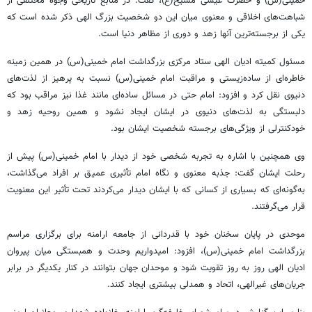
خمینی(س) و حضرت عیسی مسیح(ع)، گفت: در منابع تاریخی وجوه مختلفی از
شباهت‌های اخلاقی و معنوی میان این دو شخصیت بزرگ الهی ذکر شده است که
یکی از برجسته‌ترین آنها زهد و دوری از مظاهر دنیا است.
مسئول کمیته ادیان الهی ستاد مرکزی بزرگداشت امام خمینی(س) در همین زمینه
خاطره‌ای از ساده‌زیستی و مراقبت امام خمینی(س) نسبت به پرهیز از لذت‌های
دنیوی نقل کرد و افزود: امام حتی در مسائل ساده‌ای مانند غذا نیز مراقب بود که
دلبستگی به لذت‌های دنیوی در ایشان ایجاد نشود و همین روحیه زهد و
خودکنترلی از ویژگی‌های برجسته شخصیت ایشان بود.
وی همچنین با اشاره به تجربه شخصی خود از دیدار با امام خمینی(س) پیش از
رحلت ایشان گفت: جذبه معنوی و نگاه امام تأثیری عمیق بر افراد می‌گذاشت،
به‌گونه‌ای که بسیاری از کسانی که با ایشان دیدار می‌کردند تحت تأثیر این معنویت
قرار می‌گرفتند.
موحدی در پایان سخنان خود با قدردانی از جامعه ارامنه برای برگزاری مراسم
بزرگداشت امام خمینی(س)، افزود: امیدواریم وحدت و همبستگی میان پیروان
ادیان الهی روز به روز تقویت شود و موحدان جهان بتوانند در کنار یکدیگر در برابر
جریان‌های غیرالهی، اتحاد و همدلی بیشتری ایجاد کنند.