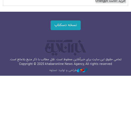
خرید اکانت chatgpt
نسخه دسکتاپ
تمامی حقوق این سایت برای خبرآنلاین محفوظ است. نقل مطالب با ذکر منبع بلامانع است.
Copyright © 2025 khabaronline News Agancy, All rights reserved
طراحی و تولید: نستوه