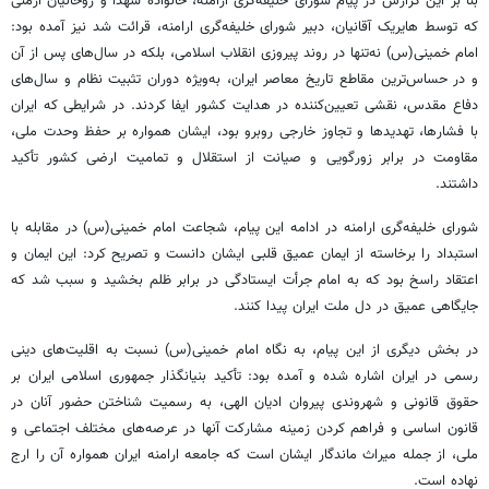
بنا بر این گزارش در پیام شورای خلیفه‌گری ارامنه، خانواده شهدا و روحانیان ارمنی
که توسط هایریک آقانیان، دبیر شورای خلیفه‌گری ارامنه، قرائت شد نیز آمده بود:
امام خمینی(س) نه‌تنها در روند پیروزی انقلاب اسلامی، بلکه در سال‌های پس از آن
و در حساس‌ترین مقاطع تاریخ معاصر ایران، به‌ویژه دوران تثبیت نظام و سال‌های
دفاع مقدس، نقشی تعیین‌کننده در هدایت کشور ایفا کردند. در شرایطی که ایران
با فشارها، تهدیدها و تجاوز خارجی روبرو بود، ایشان همواره بر حفظ وحدت ملی،
مقاومت در برابر زورگویی و صیانت از استقلال و تمامیت ارضی کشور تأکید
داشتند.
شورای خلیفه‌گری ارامنه در ادامه این پیام، شجاعت امام خمینی(س) در مقابله با
استبداد را برخاسته از ایمان عمیق قلبی ایشان دانست و تصریح کرد: این ایمان و
اعتقاد راسخ بود که به امام جرأت ایستادگی در برابر ظلم بخشید و سبب شد که
جایگاهی عمیق در دل ملت ایران پیدا کنند.
در بخش دیگری از این پیام، به نگاه امام خمینی(س) نسبت به اقلیت‌های دینی
رسمی در ایران اشاره شده و آمده بود: تأکید بنیانگذار جمهوری اسلامی ایران بر
حقوق قانونی و شهروندی پیروان ادیان الهی، به رسمیت شناختن حضور آنان در
قانون اساسی و فراهم کردن زمینه مشارکت آنها در عرصه‌های مختلف اجتماعی و
ملی، از جمله میراث ماندگار ایشان است که جامعه ارامنه ایران همواره آن را ارج
نهاده است.