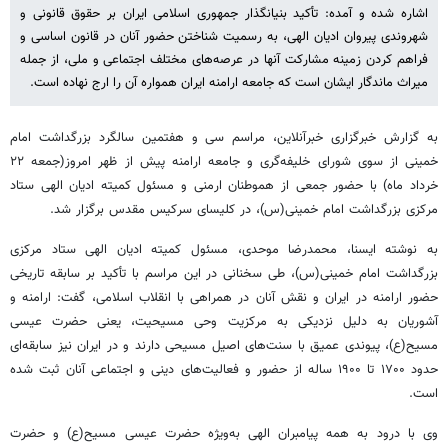
اشاره شده و آمده: تأکید بنیانگذار جمهوری اسلامی ایران بر حقوق قانونی و
شهروندی پیروان ادیان الهی، به رسمیت شناختن حضور آنان در قانون اساسی و
فراهم کردن زمینه مشارکت آنها در عرصه‌های مختلف اجتماعی و ملی، از جمله
میراث ماندگار ایشان است که جامعه ارامنه ایران همواره آن را ارج نهاده است.
به گزارش خبرگزاری خبرآنلاین، مراسم سی و هفتمین سالگرد بزرگداشت امام
خمینی از سوی شورای خلیفه‌گری و جامعه ارامنه پیش از ظهر امروز(جمعه ۲۲
خرداد ماه) با حضور جمعی از هموطنان ارمنی و مسئول کمیته ادیان الهی ستاد
مرکزی بزرگداشت امام خمینی(س)، در کلیسای سرکیس مقدس برگزار شد.
به نوشته ایسنا، محمدرضا موحدی، مسئول کمیته ادیان الهی ستاد مرکزی
بزرگداشت امام خمینی(س)، طی سخنانی در این مراسم با تأکید بر سابقه تاریخی
حضور ارامنه در ایران و نقش آنان در همراهی با انقلاب اسلامی، گفت: ارامنه و
آشوریان به دلیل نزدیکی به مرکزیت وحی مسیحیت، یعنی حضرت عیسی
مسیح(ع)، پیوندی عمیق با سنت‌های اصیل مسیحی دارند و در ایران نیز سابقه‌ای
حدود ۱۷۰۰ تا ۱۹۰۰ ساله از حضور و فعالیت‌های دینی و اجتماعی آنان ثبت شده
است.
وی با درود به همه پیامبران الهی به‌ویژه حضرت عیسی مسیح(ع) و حضرت