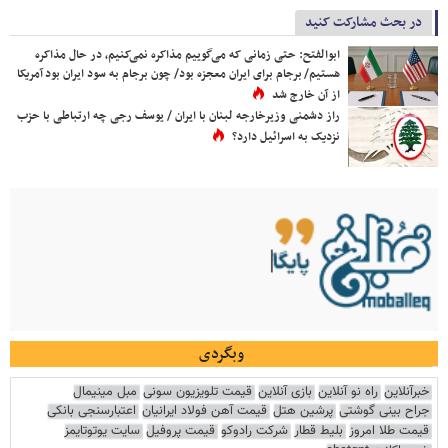
در بحث مشارکت کنید
ابوالفتح: حتی زمانی که می‌گوییم مذاکره نمی‌کنیم، در حال مذاکره
هستیم/ برجام برای ایران معجزه بود/ چون برجام به سود ایران بود آمریکا
از آن خارج شد
راز دشمنی وزیرخارجه لبنان با ایران / یوسف رجی چه ارتباطی با حزب
نزدیک به اسرائیل دارد؟
وبگردی
خبرآنلاین
راه نو آنلاین
بازی آنلاین
قیمت تلویزیون سونی
مبل مینیمال
جراح بینی گوشتی
پرشین هتل
قیمت آهن فولاد ایرانیان
اعتبارسنجی بانکی
قیمت طلا امروز
بلیط قطار
شرکت رادوکو
قیمت پروفیل
سایت یوتوتایمز