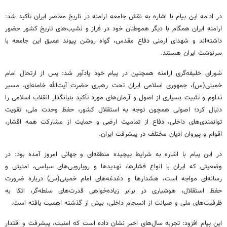
در ادامه این پیام با اشاره به نقش جامعه ارامنه در تاریخ معاصر ایران تأکید شد:
ارامنه ایران همگام با دیگر هموطنان خود در فراز و نشیب‌های تاریخ کشور حضور
داشته‌اند و شهدای ارمنی دفاع مقدس، گواه روشن پیوند عمیق این جامعه با
سرنوشت ایران هستند.
شورای خلیفه‌گری ارامنه همچنین در پیام خود یادآور شد: پس از ارتحال امام
خمینی(س)، جمهوری اسلامی ایران تحت رهبری حضرت آیت‌الله خامنه‌ای، مسیر
تداوم و تثبیت بسیاری از اصول و آرمان‌های مورد تأکید بنیانگذار انقلاب اسلامی را
دنبال کرد؛ اصولی همچون توجه به استقلال کشور، حفظ وحدت ملی، تقویت
توانمندی‌های داخلی، دفاع از تمامیت ارضی و حمایت از مشارکت همه اقشار،
اقوام و پیروان ادیان مختلف در پیشرفت ایران.
در این پیام با اشاره به شرایط پیچیده منطقه‌ای و جهانی امروز آمده بود: در
وضعیتی که ایران با انواع فشارها، تهدیدها و رویارویی‌های سیاسی، امنیتی و
رسانه‌ای مواجه است، هشدارها و دغدغه‌های امام خمینی(س) درباره ضرورت
حفظ استقلال، هوشیاری در برابر زیاده‌خواهی قدرت‌های سلطه‌گر، اتکا به
ظرفیت‌های ملی و صیانت از انسجام داخلی، بیش از گذشته اهمیت یافته است.
این پیام افزود: تجربه سال‌های اخیر نشان داده است که امنیت، پیشرفت و اقتدار