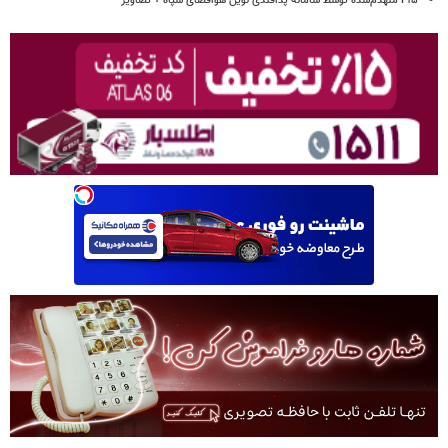
F۱۵ منهدم‌شده توسط سامانۀ پدافندی نوین هوافضای سپاه + تصاویر