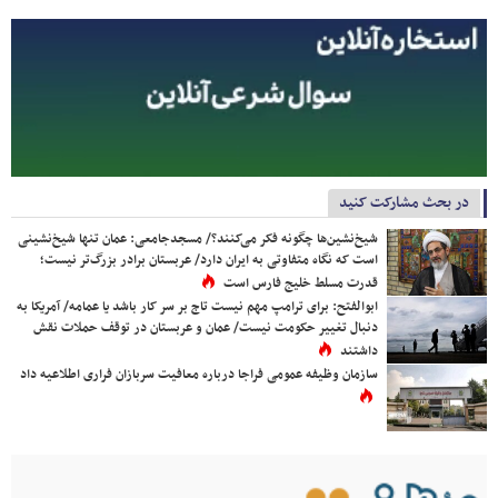
در بحث مشارکت کنید
شیخ‌نشین‌ها چگونه فکر می‌کنند؟/ مسجدجامعی: عمان تنها شیخ‌نشینی
است که نگاه متفاوتی به ایران دارد/ عربستان برادر بزرگ‌تر نیست؛
قدرت مسلط خلیج فارس است
ابوالفتح: برای ترامپ مهم نیست تاج بر سر کار باشد یا عمامه/ آمریکا به
دنبال تغییر حکومت نیست/ عمان و عربستان در توقف حملات نقش
داشتند
سازمان وظیفه عمومی فراجا درباره معافیت سربازان فراری اطلاعیه داد