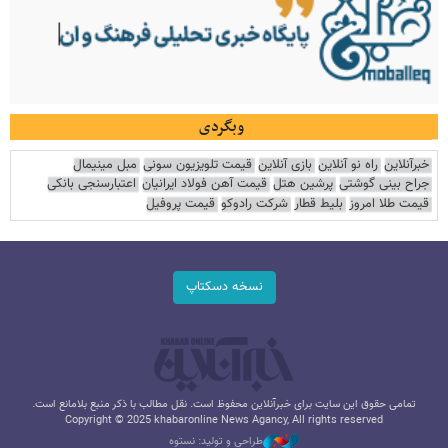
وبگردی
خبرآنلاین
راه نو آنلاین
بازی آنلاین
قیمت تلویزیون سونی
مبل مینیمال
جراح بینی گوشتی
پرشین هتل
قیمت آهن فولاد ایرانیان
اعتبارسنجی بانکی
قیمت طلا امروز
بلیط قطار
شرکت رادوکو
قیمت پروفیل
نسخه دسکتاپ
تمامی حقوق این سایت برای خبرآنلاین محفوظ است. نقل مطالب با ذکر منبع بلامانع است.
Copyright © 2025 khabaronline News Agancy, All rights reserved
طراحی و تولید: نستوه