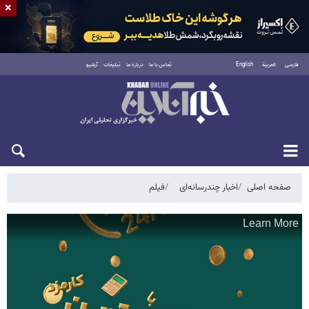
×
فارسی
العربية
English
تماس با ما
درباره ما
تبلیغات
آرشیو
جمعه ۱۶ مرداد ۱۴۰۵
صفحه اصلی
اخبار چندرسانه‌ای
فیلم