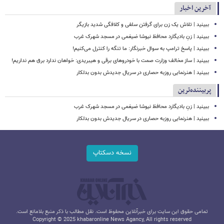
آخرین اخبار
ببینید | تلاش یک زن برای گرفتن سلفی و کلافگی شدید بازیگر
ببینید | زنِ بادیگارد محافظ نیوشا ضیغمی در مسجد شهرک غرب
ببینید | پاسخ ترامپ به سوال خبرنگار: ما تنگه را کنترل می‌کنیم!
ببینید | ساز مخالف وزارت صمت با خودروهای برقی و هیبریدی: خواهان ندارد برق هم نداریم!
ببینید | هنرنمایی روزبه حصاری در سریال جدیدش بدون بدلکار
پربیننده‌ترین
ببینید | زنِ بادیگارد محافظ نیوشا ضیغمی در مسجد شهرک غرب
ببینید | هنرنمایی روزبه حصاری در سریال جدیدش بدون بدلکار
نسخه دسکتاپ
تمامی حقوق این سایت برای خبرآنلاین محفوظ است. نقل مطالب با ذکر منبع بلامانع است.
Copyright © 2025 khabaronline News Agancy, All rights reserved